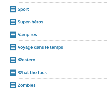
Sport
Super-héros
Vampires
Voyage dans le temps
Western
What the fuck
Zombies