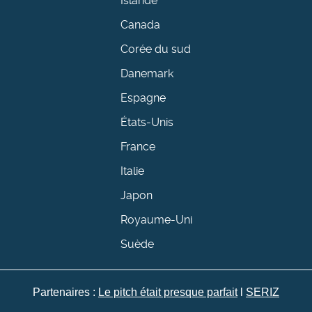
Islande
Canada
Corée du sud
Danemark
Espagne
États-Unis
France
Italie
Japon
Royaume-Uni
Suède
Partenaires :
Le pitch était presque parfait
l
SERIZ