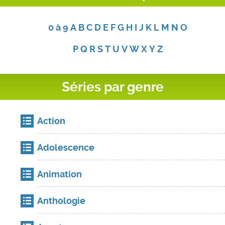
0 à 9
A
B
C
D
E
F
G
H
I
J
K
L
M
N
O
P
Q
R
S
T
U
V
W
X
Y
Z
Séries par genre
Action
Adolescence
Animation
Anthologie