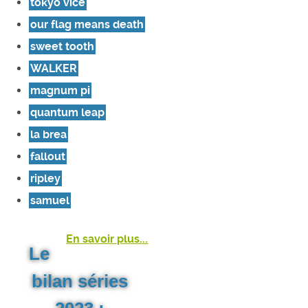
tokyo vice
our flag means death
sweet tooth
WALKER
magnum pi
quantum leap
la brea
fallout
ripley
samuel
En savoir plus...
Le
bilan séries