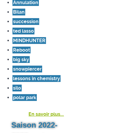
Annulation
Bilan
succession
ted lasso
MINDHUNTER
Reboot
big sky
snowpiercer
lessons in chemistry
silo
polar park
En savoir plus...
Saison 2022-