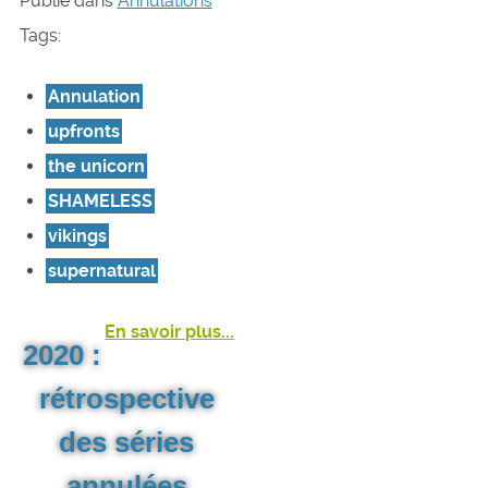
Publié dans
Annulations
Tags:
Annulation
upfronts
the unicorn
SHAMELESS
vikings
supernatural
En savoir plus...
2020 :
rétrospective
des séries
annulées