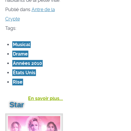
habitants de la petite ville.
Publié dans
Antre de la
Crypte
Tags:
Musical
Drame
Années 2010
États Unis
Rise
En savoir plus...
Star