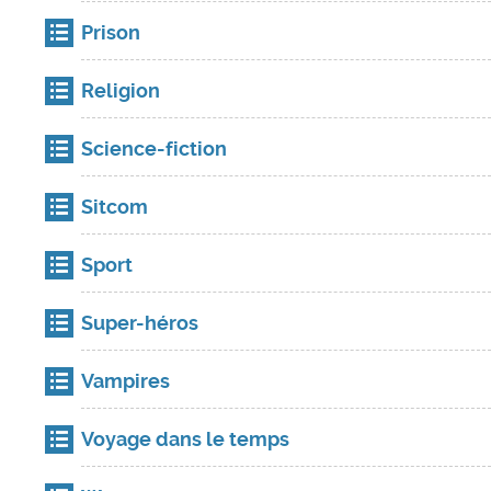
Prison
Religion
Science-fiction
Sitcom
Sport
Super-héros
Vampires
Voyage dans le temps