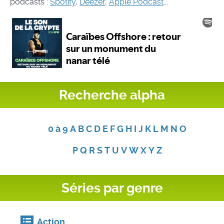
podcasts :
Spotify
,
Deezer
,
Apple Podcast
...
Recherche alpha
0 à 9
A
B
C
D
E
F
G
H
I
J
K
L
M
N
O
P
Q
R
S
T
U
V
W
X
Y
Z
Séries par genre
Action