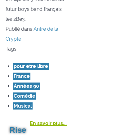
futur boys band français
les 2Be3.
Publié dans
Antre de la
Crypte
Tags:
pour etre libre
France
Années 90
Comédie
Musical
En savoir plus...
Rise