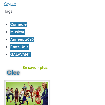
Crypte
Tags:
Comédie
Musical
Années 2010
États Unis
GALAVANT
En savoir plus...
Glee