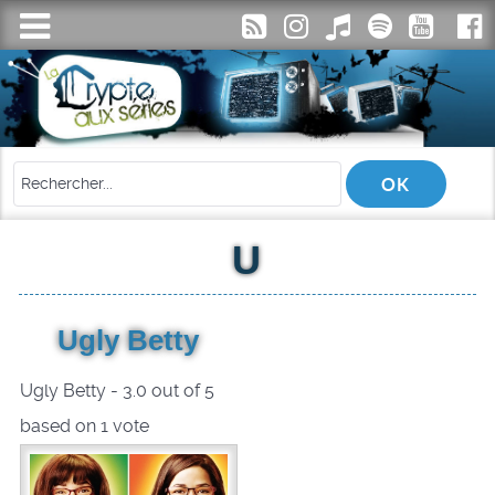
U
Ugly Betty
Ugly Betty
-
3.0
out of
5
based on
1
vote