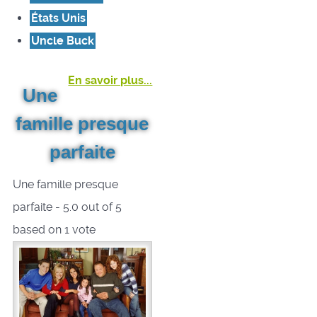
États Unis
Uncle Buck
En savoir plus...
Une
famille presque
parfaite
Une famille presque
parfaite
-
5.0
out of
5
based on
1
vote