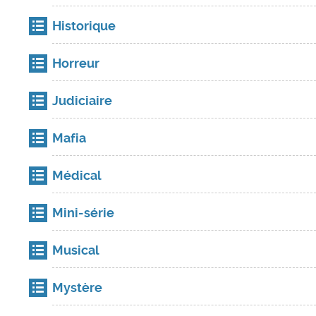
Historique
Horreur
Judiciaire
Mafia
Médical
Mini-série
Musical
Mystère