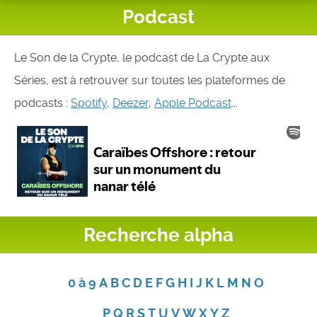
Podcast
Le Son de la Crypte, le podcast de La Crypte aux
Séries, est à retrouver sur toutes les plateformes de
podcasts :
Spotify
,
Deezer
,
Apple Podcast
...
Recherche alpha
0 à 9
A
B
C
D
E
F
G
H
I
J
K
L
M
N
O
P
Q
R
S
T
U
V
W
X
Y
Z