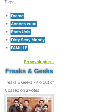
Tags:
Drame
Années 2000
États Unis
Dirty Sexy Money
FAMILLE
En savoir plus...
Freaks & Geeks
Freaks & Geeks
-
5.0
out of
5
based on
2
votes