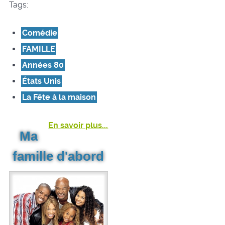
Tags:
Comédie
FAMILLE
Années 80
États Unis
La Fête à la maison
En savoir plus...
Ma
famille d'abord