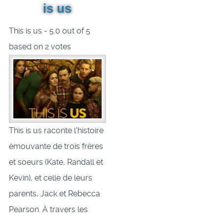
is us
This is us
-
5.0
out of
5
based on
2
votes
This is us raconte l'histoire
émouvante de trois frères
et soeurs (Kate, Randall et
Kevin), et celle de leurs
parents, Jack et Rebecca
Pearson. À travers les