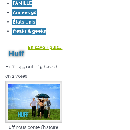
FAMILLE
Années 90
États Unis
freaks & geeks
En savoir plus...
Huff
Huff
-
4.5
out of
5
based
on
2
votes
Huff nous conte l’histoire