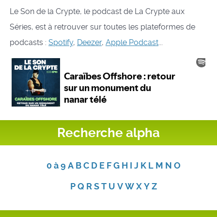
Le Son de la Crypte, le podcast de La Crypte aux
Séries, est à retrouver sur toutes les plateformes de
podcasts :
Spotify
,
Deezer
,
Apple Podcast
...
Recherche alpha
0 à 9
A
B
C
D
E
F
G
H
I
J
K
L
M
N
O
P
Q
R
S
T
U
V
W
X
Y
Z