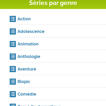
Séries par genre
Action
Adolescence
Animation
Anthologie
Aventure
Biopic
Comédie