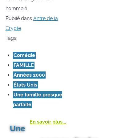
homme à…
Publié dans
Antre de la
Crypte
Tags:
Comédie
FAMILLE
Années 2000
États Unis
Une famille presque
parfaite
En savoir plus...
Une