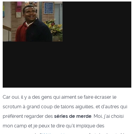
Car oui, il y a des gens qui aiment se faire écraser le
scrotum à grand coup de talons aiguilles, et d'autres qui
préfèrent regarder des
séries de merde
. Moi, j'ai choisi
mon camp et je peux te dire qu'il implique des