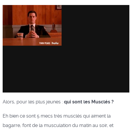
Alors, pour les plus jeunes :
qui sont les Musclés ?
Eh bien ce sont 5 mecs très musclés qui aiment la
bagarre, font de la musculation du matin au soir, et