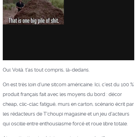
Oui. Voilà. t'as tout compris, là-dedans.
On est très loin d'une sitcom américaine. Ici, c'est du 100 %
produit français fait avec les moyens du bord : décor
cheap, clic-clac fatigué, murs en carton, scénario écrit par
les rédacteurs de T'choupi magasine et un jeu d'acteurs
qui oscille entre enthousiasme forcé et roue libre totale.