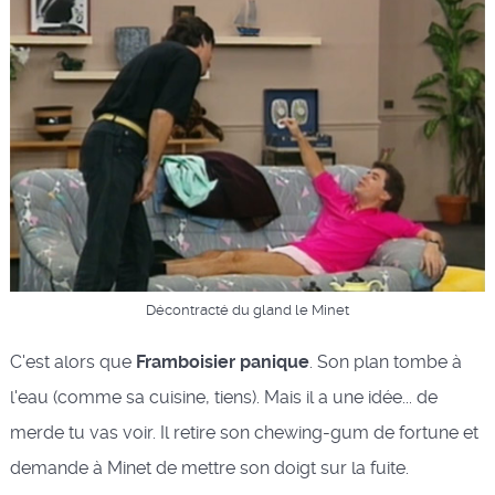
Décontracté du gland le Minet
C'est alors que
Framboisier panique
. Son plan tombe à
l'eau (comme sa cuisine, tiens). Mais il a une idée... de
merde tu vas voir. Il retire son chewing-gum de fortune et
demande à Minet de mettre son doigt sur la fuite.