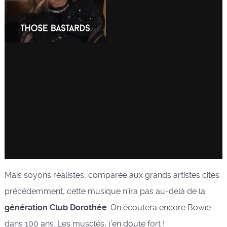
Mais soyons réalistes, comparée aux grands artistes cités
précédemment, cette musique n'ira pas au-delà de la
génération Club Dorothée
. On écoutera encore Bowie
dans 100 ans. Les musclés, j'en doute fort !