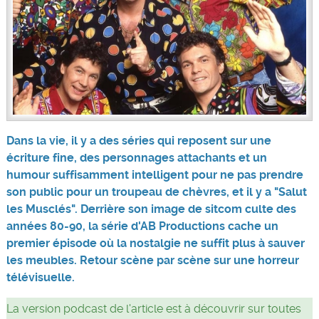
Dans la vie, il y a des séries qui reposent sur une
écriture fine, des personnages attachants et un
humour suffisamment intelligent pour ne pas prendre
son public pour un troupeau de chèvres, et il y a "Salut
les Musclés". Derrière son image de sitcom culte des
années 80-90, la série d'AB Productions cache un
premier épisode où la nostalgie ne suffit plus à sauver
les meubles. Retour scène par scène sur une horreur
télévisuelle.
La version podcast de l'article est à découvrir sur toutes