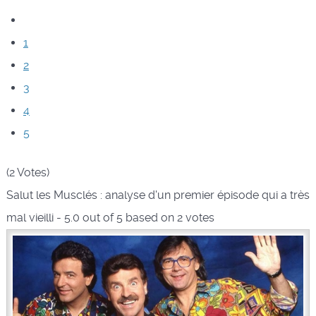
1
2
3
4
5
(2 Votes)
Salut les Musclés : analyse d'un premier épisode qui a très
mal vieilli
-
5.0
out of
5
based on
2
votes