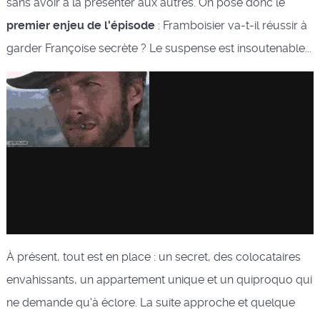
sans avoir à la présenter aux autres. On pose donc le
premier enjeu de l'épisode
: Framboisier va-t-il réussir à
garder Françoise secrète ? Le suspense est insoutenable...
À présent, tout est en place : un secret, des colocataires
envahissants, un appartement unique et un quiproquo qui
ne demande qu'à éclore. La suite approche et quelque