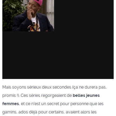
Mais soyons sérieux deux secondes (ça ne durera pas,
promis !). Ces séries regorgeaient de
belles jeunes
femmes
, et ce n'est un secret pour personne que les
gamins, ados déjà pour certains, avaient alors les