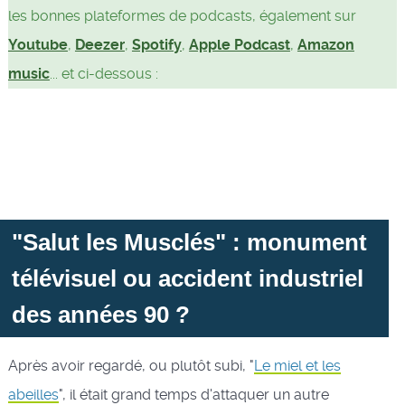
les bonnes plateformes de podcasts, également sur
Youtube
,
Deezer
,
Spotify
,
Apple Podcast
,
Amazon
music
... et ci-dessous :
"Salut les Musclés" : monument
télévisuel ou accident industriel
des années 90 ?
Après avoir regardé, ou plutôt subi, "
Le miel et les
abeilles
", il était grand temps d'attaquer un autre