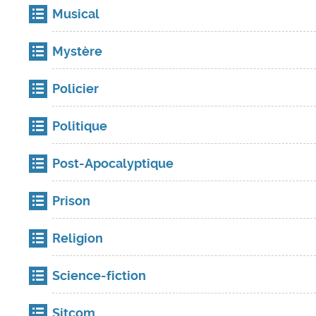
Musical
Mystère
Policier
Politique
Post-Apocalyptique
Prison
Religion
Science-fiction
Sitcom