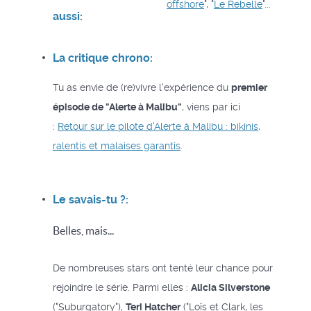
offshore
", "
Le Rebelle
"...
aussi:
La critique chrono:
Tu as envie de (re)vivre l'expérience du
premier
épisode de "Alerte à Malibu"
, viens par ici
:
Retour sur le pilote d'Alerte à Malibu : bikinis,
ralentis et malaises garantis
.
Le savais-tu ?:
Belles, mais...
De nombreuses stars ont tenté leur chance pour
rejoindre le série. Parmi elles :
Alicia Silverstone
("Suburgatory"),
Teri Hatcher
("Loïs et Clark, les