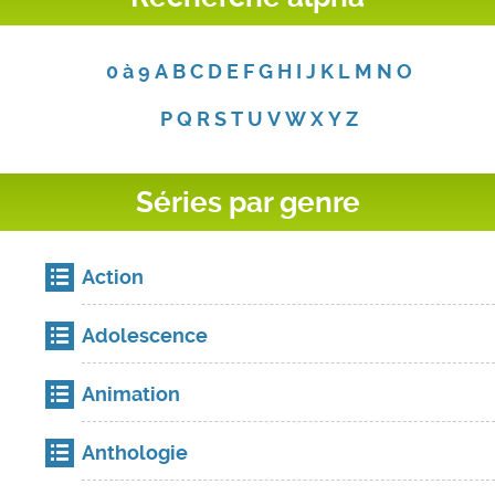
0 à 9
A
B
C
D
E
F
G
H
I
J
K
L
M
N
O
P
Q
R
S
T
U
V
W
X
Y
Z
Séries par genre
Action
Adolescence
Animation
Anthologie