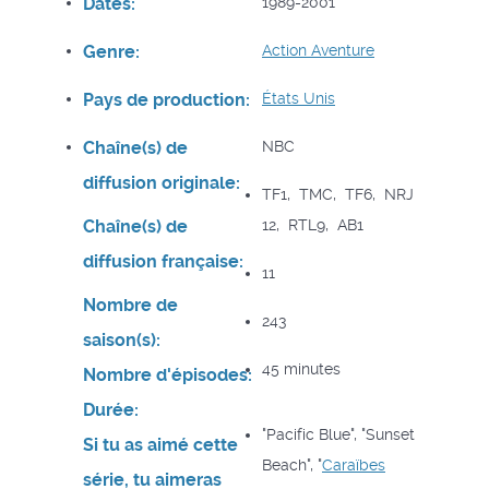
Dates:
1989-2001
Genre:
Action
Aventure
Pays de production:
États Unis
Chaîne(s) de
NBC
diffusion originale:
TF1, TMC, TF6, NRJ
Chaîne(s) de
12, RTL9, AB1
diffusion française:
11
Nombre de
243
saison(s):
45 minutes
Nombre d'épisodes:
Durée:
"Pacific Blue", "Sunset
Si tu as aimé cette
Beach", "
Caraïbes
série, tu aimeras