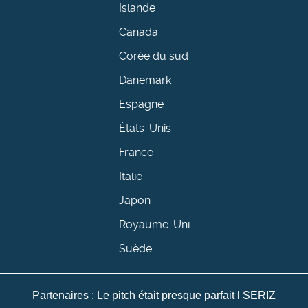
Islande
Canada
Corée du sud
Danemark
Espagne
États-Unis
France
Italie
Japon
Royaume-Uni
Suède
Partenaires :
Le pitch était presque parfait
l
SERIZ