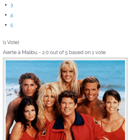
3
4
5
(1 Vote)
Alerte à Malibu
-
2.0
out of
5
based on
1
vote