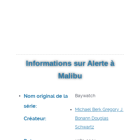
Informations sur Alerte à
Malibu
Nom original de la
Baywatch
série:
Michael Berk
Gregory J.
Créateur:
Bonann
Douglas
Schwartz