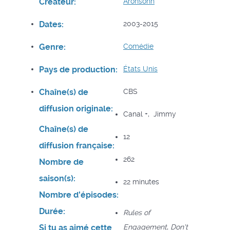
Créateur:
Aronsohn
Dates:
2003-2015
Genre:
Comédie
Pays de production:
États Unis
Chaîne(s) de
CBS
diffusion originale:
Canal +, Jimmy
Chaîne(s) de
12
diffusion française:
262
Nombre de
saison(s):
22 minutes
Nombre d'épisodes:
Durée:
Rules of
Si tu as aimé cette
Engagement
,
Don't