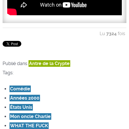
Lu
7324
fois
Publié dans
Antre de la Crypte
Tags:
Comédie
Années 2000
États Unis
Mon oncle Charlie
WHAT THE FUCK