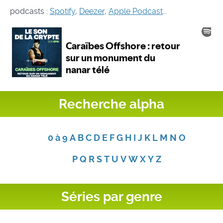
podcasts :
Spotify
,
Deezer
,
Apple Podcast
...
Recherche alpha
0 à 9
A
B
C
D
E
F
G
H
I
J
K
L
M
N
O
P
Q
R
S
T
U
V
W
X
Y
Z
Séries par genre