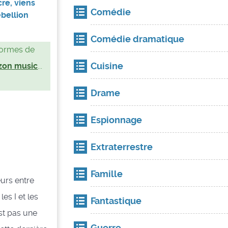
cre, viens
Comédie
ébellion
Comédie dramatique
eformes de
Cuisine
on music
...
Drame
Espionnage
Extraterrestre
Famille
eurs entre
les I et les
Fantastique
est pas une
Guerre