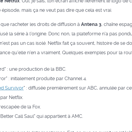
le Netflix
. Oui, je sais, ton écran affiche fièrement le logo de 
épisode, mais ça ne veut pas dire que cela est vrai.
it que racheter les droits de diffusion à
Antena 3
, chaîne espa
fusé la série à l'origine. Donc non, la plateforme n'a pas pondu
e n'est pas un cas isolé. Netflix fait ça souvent, histoire de se
ance qu'elle n'en a vraiment. Quelques exemples pour la rout
d" : une production de la BBC.
ror" : initialement produite par Channel 4.
ed Survivor
" : diffusée premièrement sur ABC, annulée par ce
par Netflix.
: rescapée de la Fox.
etter Call Saul" qui appartient à AMC.