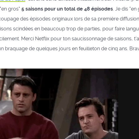
"en gros"
5 saisons pour un total de 48 épisodes
. Je dis "en
coupage des épisodes originaux lors de sa première diffusion 
aisons scindées en beaucoup trop de parties, pour faire langui
cilement. Merci Netflix pour ton saucissonnage de saisons, t'a
un braquage de quelques jours en feuilleton de cinq ans. Br