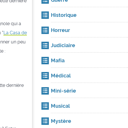
cette dernière
Historique
gnole qui a
Horreur
 "
La Casa de
 donner un peu
Judiciaire
e :
Mafia
Médical
tte dernière
Mini-série
Musical
Mystère