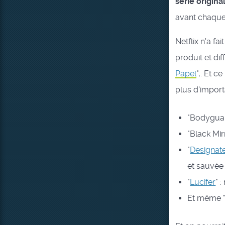
série origina
avant chaque 
Netflix n'a fa
produit et dif
Papel
",. Et c
plus d'import
"Bodyguar
"Black Mir
"
Designat
et sauvée 
"
Lucifer
" 
Et même "B