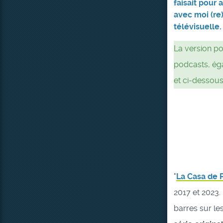
faisait pour 
avec moi (re)
télévisuelle.
La version po
podcasts, ég
et ci-dessous
"
La Casa de 
2017 et 2023. 
barres sur le