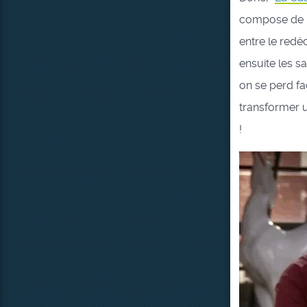
compose de 
entre le redé
ensuite les s
on se perd fa
transformer 
!