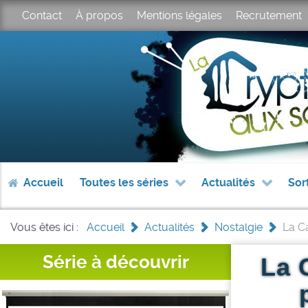
Contact
À propos
Mentions légales
Recrutement
Accueil
Toutes les séries
Actualités
Sor
Vous êtes ici :
Accueil
>
Actualités
>
Nostalgie
>
La Ca
Série à découvrir
La C