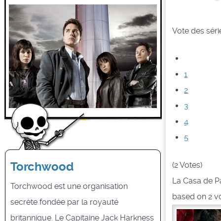
Vote des série
1
2
3
4
5
Torchwood
(2 Votes)
La Casa de Pa
Torchwood est une organisation
based on
2
v
secrète fondée par la royauté
britannique. Le Capitaine Jack Harkness