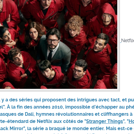
Netfli
il y a des séries qui proposent des intrigues avec tact, et pui
l". À la fin des années 2010, impossible d'échapper au 
asques de Dali, hymnes révolutionnaires et cliffhangers à 
rte-étendard de Netflix aux côtés de "
Stranger Things
", "
Ho
lack Mirror", la série a braqué le monde entier. Mais est-c