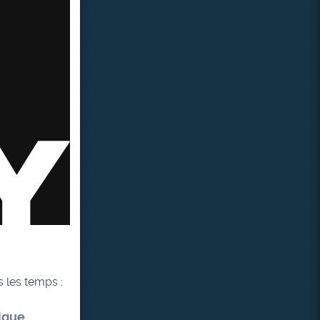
s les temps :
ique