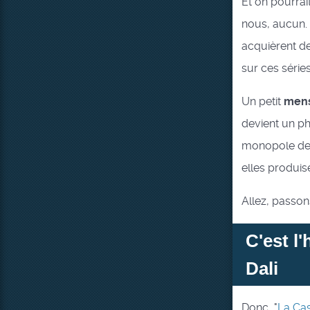
Et on pourrai
nous, aucun.
acquièrent de
sur ces séries
Un petit
mens
devient un ph
monopole des 
elles produis
Allez, passons
C'est l
Dali
Donc, "
La Ca