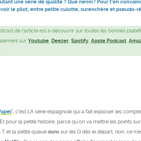
autant une série de qualité ? Que nenni ! Pour t'en convain
voir le pilot, entre petite culotte, surenchère et pseudo-r
dcast de l'article est à découvrir sur toutes les bonnes plat
alement sur
Youtube
,
Deezer
,
Spotify
,
Apple Podcast
,
Amaz
 :
Papel
", c'est LA série espagnole qui a fait exploser les compt
Et pour la petite histoire, parce qu'on va mettre les points sur 
s T et la petite queue
dans
sur les Q dès le départ, non, ce n'