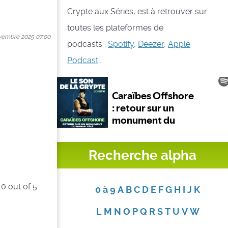
Crypte aux Séries, est à retrouver sur
toutes les plateformes de
ovembre 2025 07:00
podcasts :
Spotify
,
Deezer
,
Apple
Podcast
...
Recherche alpha
.0
out of
5
0 à 9
A
B
C
D
E
F
G
H
I
J
K
L
M
N
O
P
Q
R
S
T
U
V
W