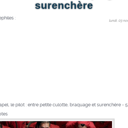
surenchère
philes :
lundi, 03 n
pel, le pilot : entre petite culotte, braquage et surenchère
-
5
otes