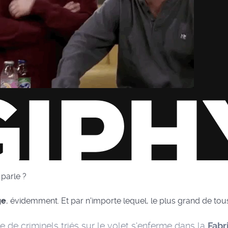
 parle ?
ge
, évidemment. Et par n'importe lequel, le plus grand de tou
 de criminels triés sur le volet s'enferme dans la
Fabr