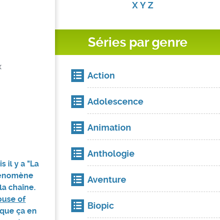
X
Y
Z
Séries par genre
x
Action
Adolescence
Animation
Anthologie
s il y a "La
phénomène
Aventure
la chaîne.
use of
Biopic
e que ça en