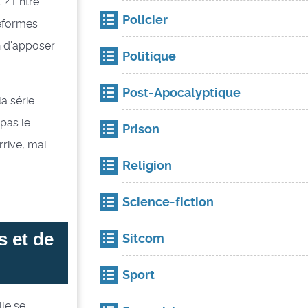
t ? Entre
Policier
teformes
in d'apposer
Politique
Post-Apocalyptique
a série
pas le
Prison
rrive, mai
Religion
Science-fiction
s et de
Sitcom
Sport
lle se