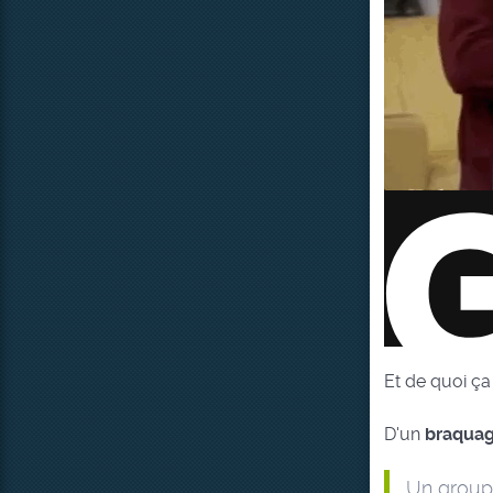
Et de quoi ça
D'un
braqua
Un groupe