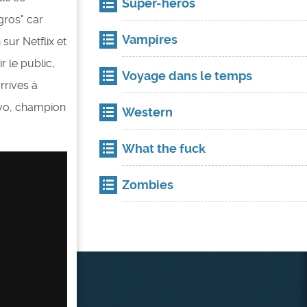
Super-héros
 gros" car
Vampires
sur Netflix et
r le public,
Voyage dans le temps
rrives à
avo, champion
Western
What the fuck
Zombies