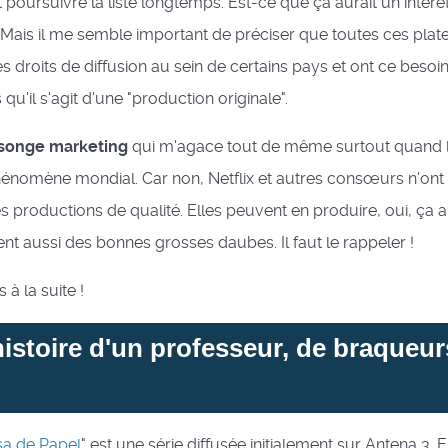
t poursuivre la liste longtemps. Est-ce que ça aurait un intérê
 Mais il me semble important de préciser que toutes ces pla
s droits de diffusion au sein de certains pays et ont ce beso
 qu'il s'agit d'une "production originale".
onge marketing
qui m'agace tout de même surtout quand l
énomène mondial. Car non, Netflix et autres consœurs n'ont 
productions de qualité. Elles peuvent en produire, oui, ça a
ent aussi des bonnes grosses daubes. Il faut le rappeler !
 à la suite !
'histoire d'un professeur, de braqueur
sa de Papel
" est une série diffusée initialement sur Antena 3. E