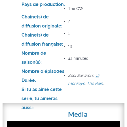
Pays de production:
The CW
Chaîne(s) de
/
diffusion originale:
1
Chaîne(s) de
diffusion française:
13
Nombre de
42 minutes
saison(s):
Nombre d'épisodes:
Zoo
,
Survivors
,
12
Durée:
monkeys
,
The Rain
...
Si tu as aimé cette
série, tu aimeras
aussi:
Media