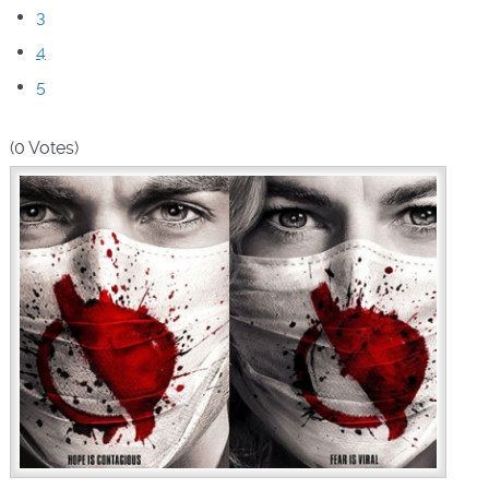
3
4
5
(0 Votes)