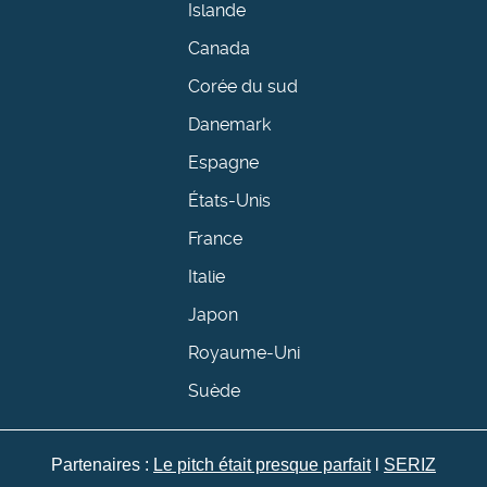
Islande
Canada
Corée du sud
Danemark
Espagne
États-Unis
France
Italie
Japon
Royaume-Uni
Suède
Partenaires :
Le pitch était presque parfait
l
SERIZ