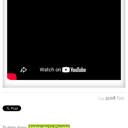
Lu
3108
fois
Publié dans
Antre de la Crypte