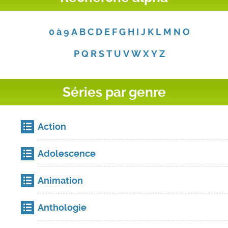
0 à 9
A
B
C
D
E
F
G
H
I
J
K
L
M
N
O
P
Q
R
S
T
U
V
W
X
Y
Z
Séries par genre
Action
Adolescence
Animation
Anthologie