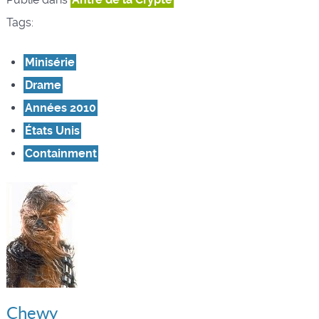
Tags:
Minisérie
Drame
Années 2010
États Unis
Containment
Chewy