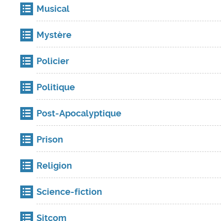
Musical
Mystère
Policier
Politique
Post-Apocalyptique
Prison
Religion
Science-fiction
Sitcom