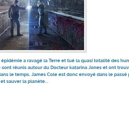
 épidémie a ravagé la Terre et tué la quasi totalité des hu
e sont réunis autour du Docteur katarina Jones et ont tro
ans le temps. James Cole est donc envoyé dans le passé 
et sauver la planète...