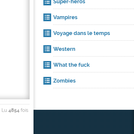
Super-héros
Vampires
Voyage dans le temps
Western
What the fuck
Zombies
Lu
4854
fois