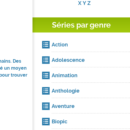
X
Y
Z
Séries par genre
Action
Adolescence
mains. Des
uvé un moyen
pour trouver
Animation
Anthologie
Aventure
Biopic