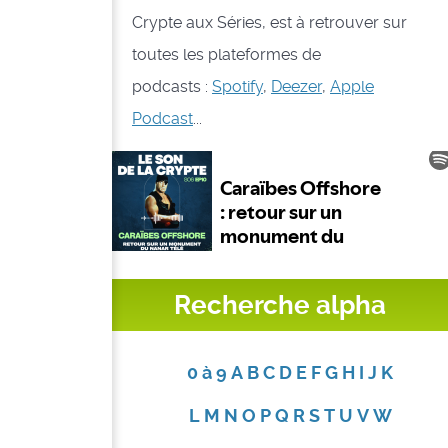
Crypte aux Séries, est à retrouver sur
toutes les plateformes de
podcasts :
Spotify
,
Deezer
,
Apple
Podcast
...
Recherche alpha
0 à 9
A
B
C
D
E
F
G
H
I
J
K
L
M
N
O
P
Q
R
S
T
U
V
W