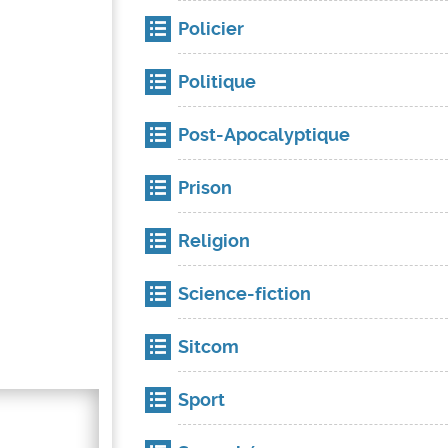
Policier
Politique
Post-Apocalyptique
Prison
Religion
Science-fiction
Sitcom
Sport