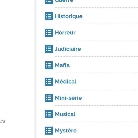
Historique
Horreur
Judiciaire
Mafia
Médical
Mini-série
Musical
urs
Mystère