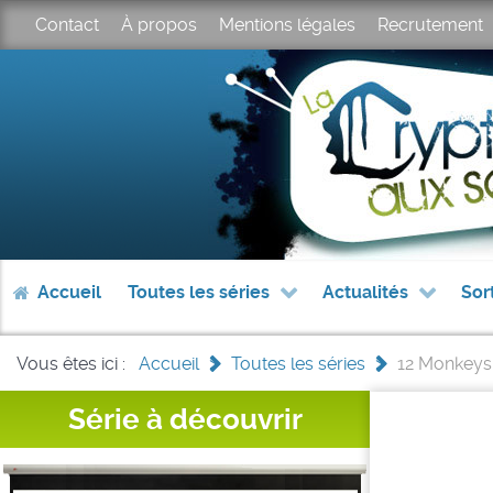
Contact
À propos
Mentions légales
Recrutement
Accueil
Toutes les séries
Actualités
Sor
Vous êtes ici :
Accueil
>
Toutes les séries
>
12 Monkeys
Série à découvrir