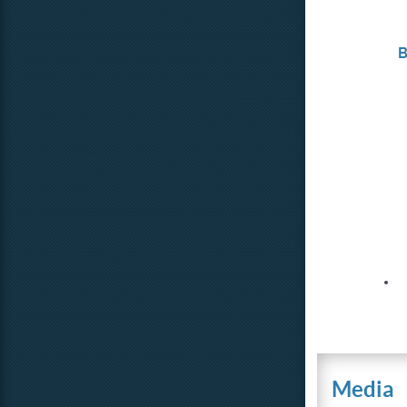
B
Media