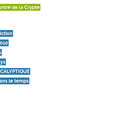
Antre de la Crypte
iction
2010
s
eys
CALYPTIQUE
ans le temps