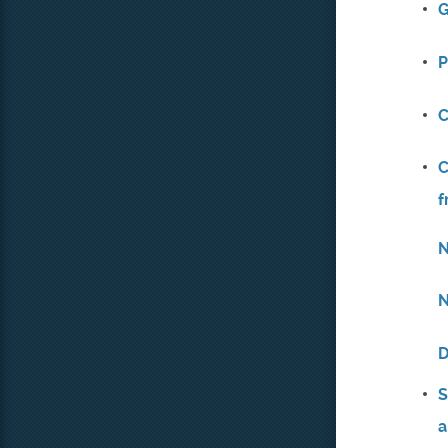
G
P
C
C
f
N
N
D
S
a