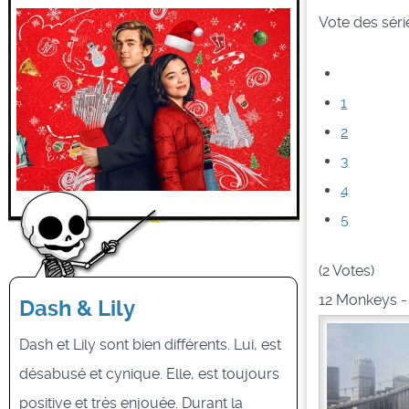
Vote des série
1
2
3
4
5
(2 Votes)
12 Monkeys
Dash & Lily
Dash et Lily sont bien différents. Lui, est
désabusé et cynique. Elle, est toujours
positive et très enjouée. Durant la