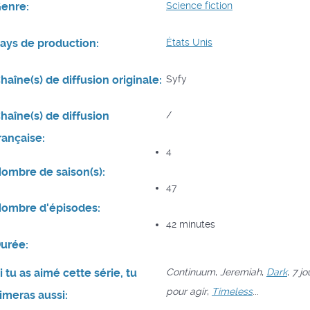
enre:
Science fiction
ays de production:
États Unis
haîne(s) de diffusion originale:
Syfy
haîne(s) de diffusion
/
rançaise:
4
ombre de saison(s):
47
ombre d'épisodes:
42 minutes
urée:
i tu as aimé cette série, tu
Continuum
,
Jeremiah
,
Dark
,
7 jo
pour agir
,
Timeless
...
imeras aussi: