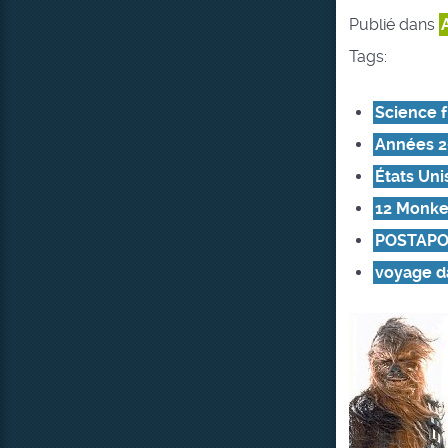
Publié dans
Tags:
Science f
Années 
États Uni
12 Monk
POSTAPO
voyage d