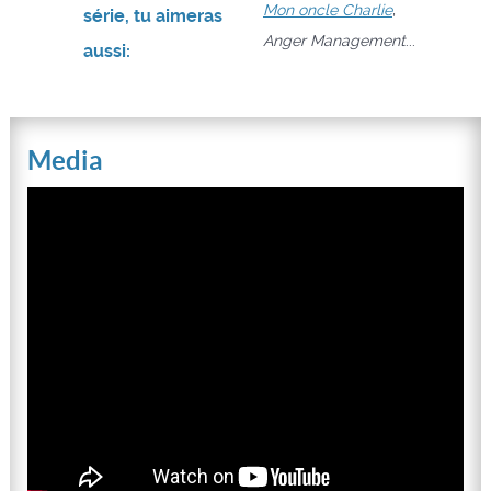
Mon oncle Charlie
,
série, tu aimeras
Anger Management
...
aussi:
Media