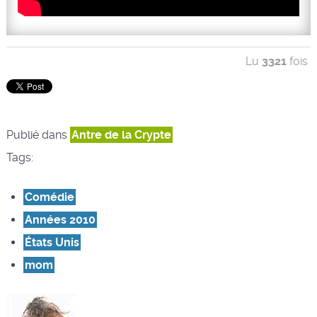
Lu
3321
fois
Publié dans
Antre de la Crypte
Tags:
Comédie
Années 2010
États Unis
mom