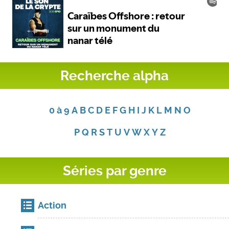
Recherche alpha
0 à 9
A
B
C
D
E
F
G
H
I
J
K
L
M
N
O
P
Q
R
S
T
U
V
W
X
Y
Z
Séries par genre
Action