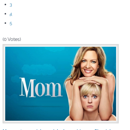
3
4
5
(0 Votes)