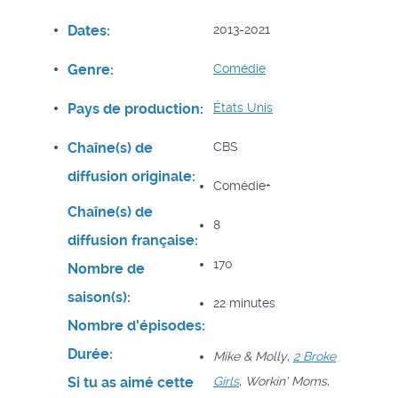
Dates:
2013-2021
Genre:
Comédie
Pays de production:
États Unis
Chaîne(s) de
CBS
diffusion originale:
Comédie+
Chaîne(s) de
8
diffusion française:
170
Nombre de
saison(s):
22 minutes
Nombre d'épisodes:
Durée:
Mike & Molly
,
2 Broke
Si tu as aimé cette
Girls
,
Workin' Moms
,