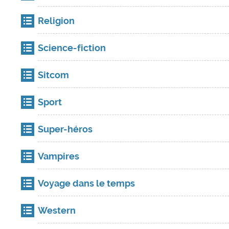
Religion
Science-fiction
Sitcom
Sport
Super-héros
Vampires
Voyage dans le temps
Western