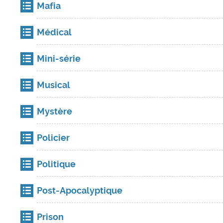
Mafia
Médical
Mini-série
Musical
Mystère
Policier
Politique
Post-Apocalyptique
Prison