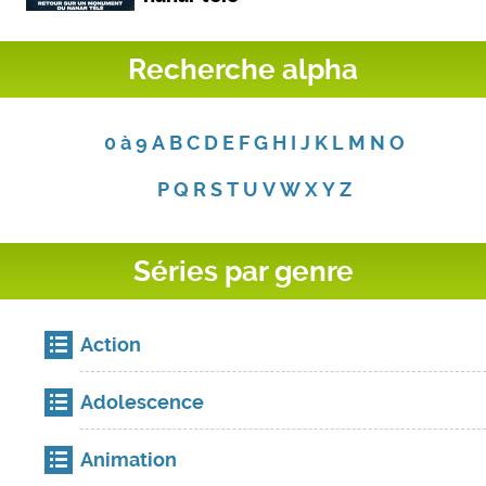
Recherche alpha
0 à 9
A
B
C
D
E
F
G
H
I
J
K
L
M
N
O
P
Q
R
S
T
U
V
W
X
Y
Z
Séries par genre
Action
Adolescence
Animation