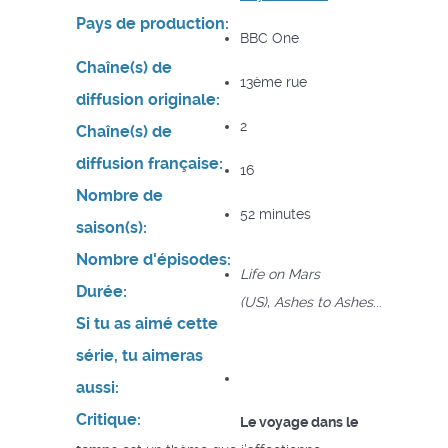
Pays de production:
BBC One
Chaîne(s) de
13ème rue
diffusion originale:
2
Chaîne(s) de
diffusion française:
16
Nombre de
52 minutes
saison(s):
Nombre d'épisodes:
Life on Mars
Durée:
(US)
,
Ashes to Ashes
...
Si tu as aimé cette
série, tu aimeras
aussi:
Critique:
Le voyage dans le