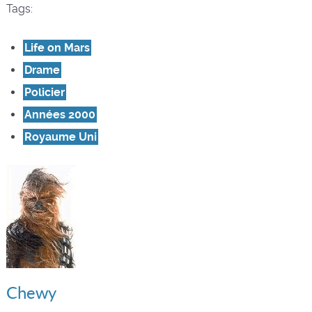
Tags:
Life on Mars
Drame
Policier
Années 2000
Royaume Uni
Chewy