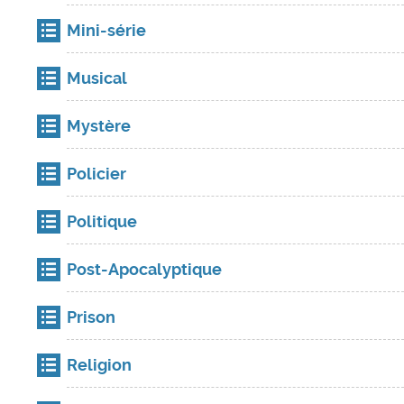
Mini-série
Musical
Mystère
Policier
Politique
Post-Apocalyptique
Prison
Religion