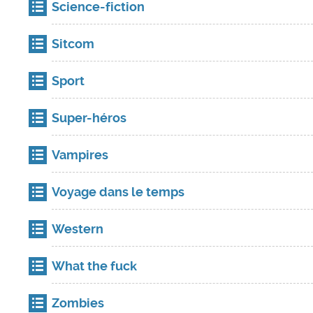
Science-fiction
Sitcom
Sport
Super-héros
Vampires
Voyage dans le temps
Western
What the fuck
Zombies