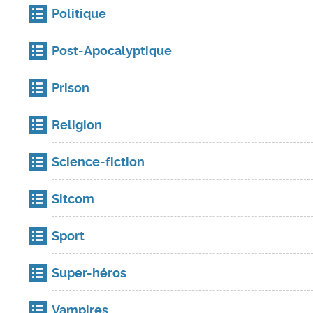
Politique
Post-Apocalyptique
Prison
Religion
Science-fiction
Sitcom
Sport
Super-héros
Vampires