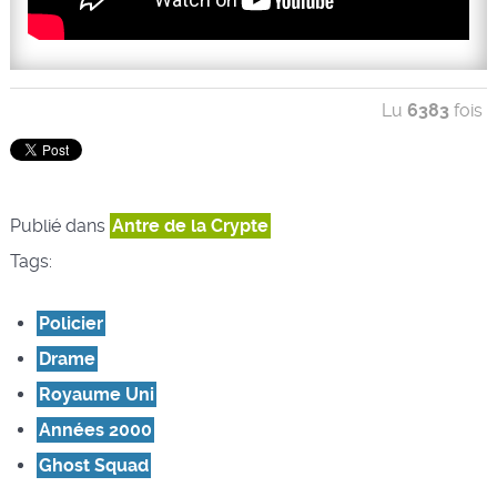
Lu
6383
fois
Publié dans
Antre de la Crypte
Tags:
Policier
Drame
Royaume Uni
Années 2000
Ghost Squad