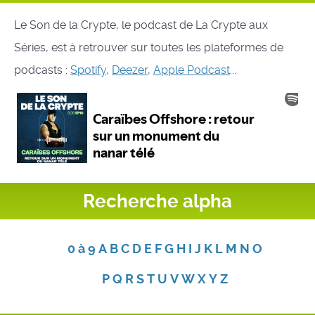
Le Son de la Crypte, le podcast de La Crypte aux
Séries, est à retrouver sur toutes les plateformes de
podcasts :
Spotify
,
Deezer
,
Apple Podcast
...
Recherche alpha
0 à 9
A
B
C
D
E
F
G
H
I
J
K
L
M
N
O
P
Q
R
S
T
U
V
W
X
Y
Z