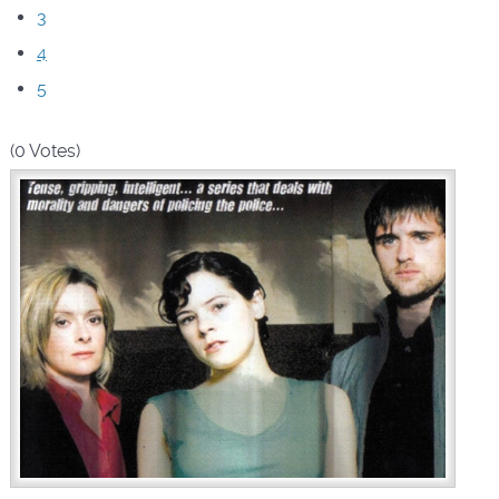
3
4
5
(0 Votes)