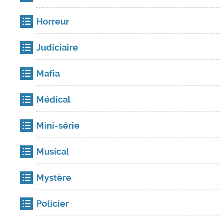
Horreur
Judiciaire
Mafia
Médical
Mini-série
Musical
Mystère
Policier