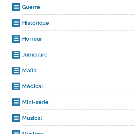
Guerre
Historique
Horreur
Judiciaire
Mafia
Médical
Mini-série
Musical
Mystère