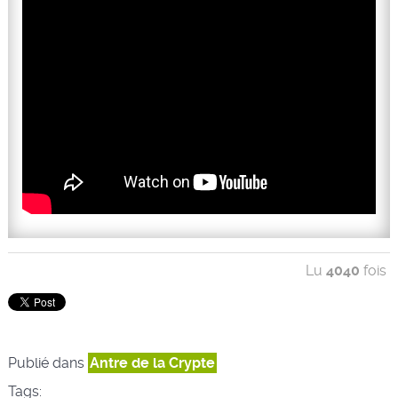
Lu
4040
fois
Publié dans
Antre de la Crypte
Tags: