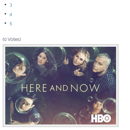
3
4
5
(0 Votes)