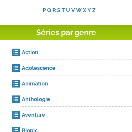
P
Q
R
S
T
U
V
W
X
Y
Z
Séries par genre
Action
Adolescence
Animation
Anthologie
Aventure
Biopic