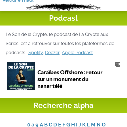
Retour en haut
Podcast
Le Son de la Crypte, le podcast de La Crypte aux
Séries, est à retrouver sur toutes les plateformes de
podcasts :
Spotify
,
Deezer
,
Apple Podcast
...
Recherche alpha
0 à 9
A
B
C
D
E
F
G
H
I
J
K
L
M
N
O