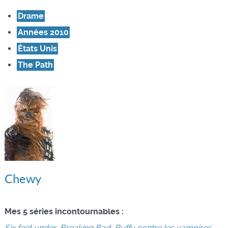
Drame
Années 2010
États Unis
The Path
Chewy
Mes 5 séries incontournables :
Six feet under
,
Breaking Bad
,
Buffy contre les vampires
,