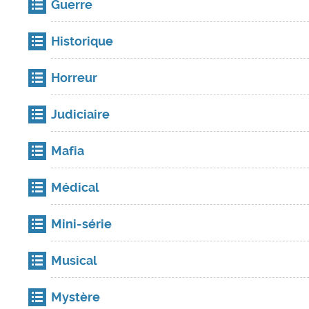
Guerre
Historique
Horreur
Judiciaire
Mafia
Médical
Mini-série
Musical
Mystère