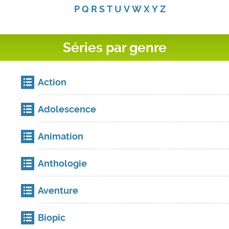
P
Q
R
S
T
U
V
W
X
Y
Z
Séries par genre
Action
Adolescence
Animation
Anthologie
Aventure
Biopic