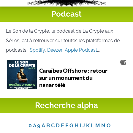
Podcast
Le Son de la Crypte, le podcast de La Crypte aux
Séries, est à retrouver sur toutes les plateformes de
podcasts :
Spotify
,
Deezer
,
Apple Podcast
...
Recherche alpha
0 à 9
A
B
C
D
E
F
G
H
I
J
K
L
M
N
O