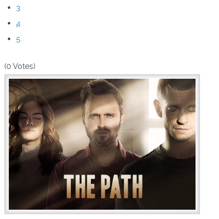
3
4
5
(0 Votes)