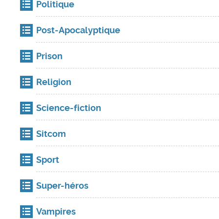
Politique
Post-Apocalyptique
Prison
Religion
Science-fiction
Sitcom
Sport
Super-héros
Vampires