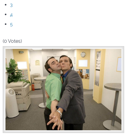
3
4
5
(0 Votes)