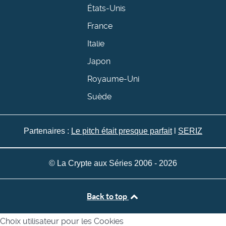
États-Unis
France
Italie
Japon
Royaume-Uni
Suède
Partenaires :
Le pitch était presque parfait
l
SERIZ
© La Crypte aux Séries 2006 - 2026
Back to top
Choix utilisateur pour les Cookies