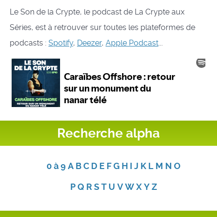
Le Son de la Crypte, le podcast de La Crypte aux
Séries, est à retrouver sur toutes les plateformes de
podcasts :
Spotify
,
Deezer
,
Apple Podcast
...
Recherche alpha
0 à 9
A
B
C
D
E
F
G
H
I
J
K
L
M
N
O
P
Q
R
S
T
U
V
W
X
Y
Z