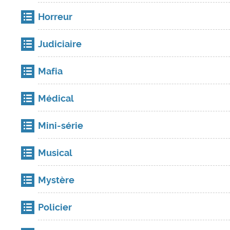
Horreur
Judiciaire
Mafia
Médical
Mini-série
Musical
Mystère
Policier