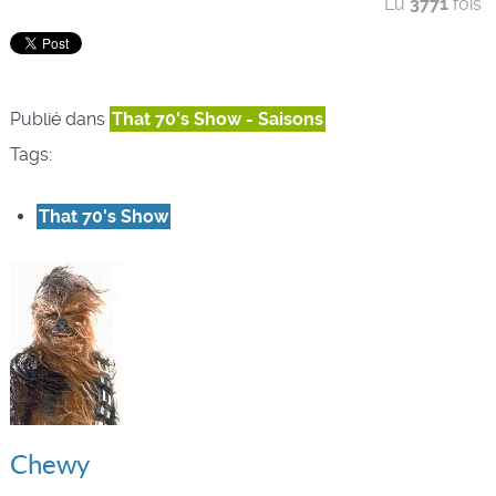
Lu
3771
fois
Publié dans
That 70's Show - Saisons
Tags:
That 70's Show
Chewy