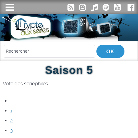
Saison 5
Vote des sériephiles :
1
2
3