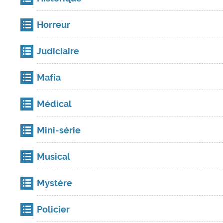
Horreur
Judiciaire
Mafia
Médical
Mini-série
Musical
Mystère
Policier