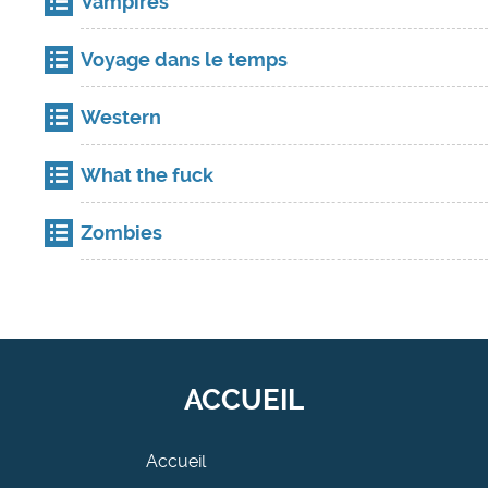
Vampires
Voyage dans le temps
Western
What the fuck
Zombies
ACCUEIL
Accueil