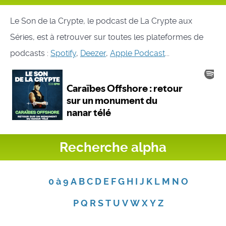
Le Son de la Crypte, le podcast de La Crypte aux
Séries, est à retrouver sur toutes les plateformes de
podcasts :
Spotify
,
Deezer
,
Apple Podcast
...
Recherche alpha
0 à 9
A
B
C
D
E
F
G
H
I
J
K
L
M
N
O
P
Q
R
S
T
U
V
W
X
Y
Z