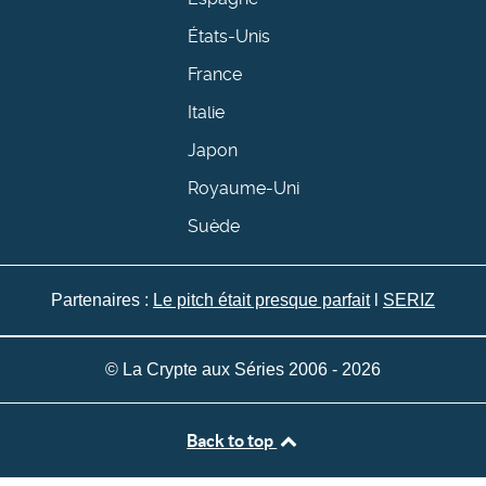
États-Unis
France
Italie
Japon
Royaume-Uni
Suède
Partenaires :
Le pitch était presque parfait
l
SERIZ
© La Crypte aux Séries 2006 - 2026
Back to top