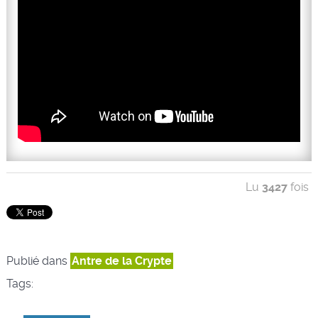
Lu
3427
fois
Publié dans
Antre de la Crypte
Tags: