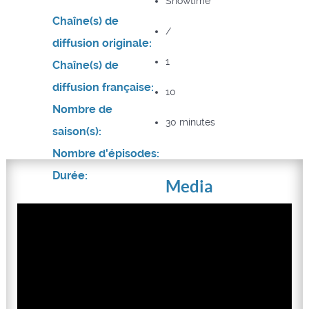
Showtime
Chaîne(s) de
/
diffusion originale:
1
Chaîne(s) de
diffusion française:
10
Nombre de
30 minutes
saison(s):
Nombre d'épisodes:
Durée:
Media