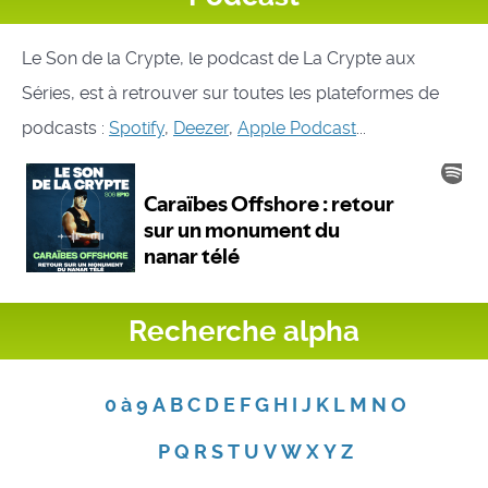
Le Son de la Crypte, le podcast de La Crypte aux
Séries, est à retrouver sur toutes les plateformes de
podcasts :
Spotify
,
Deezer
,
Apple Podcast
...
Recherche alpha
0 à 9
A
B
C
D
E
F
G
H
I
J
K
L
M
N
O
P
Q
R
S
T
U
V
W
X
Y
Z