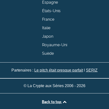
Espagne
États-Unis
France
Italie
Japon
Royaume-Uni
Suède
Partenaires :
Le pitch était presque parfait
l
SERIZ
© La Crypte aux Séries 2006 - 2026
Back to top