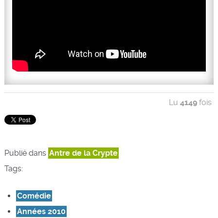
Lu
4149
fois
Publié dans
Antre de la Crypte
Tags:
Comédie
Années 2010