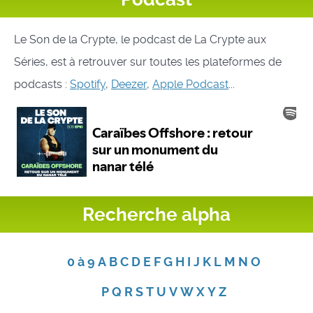
Le Son de la Crypte, le podcast de La Crypte aux
Séries, est à retrouver sur toutes les plateformes de
podcasts :
Spotify
,
Deezer
,
Apple Podcast
...
Recherche alpha
0 à 9
A
B
C
D
E
F
G
H
I
J
K
L
M
N
O
P
Q
R
S
T
U
V
W
X
Y
Z