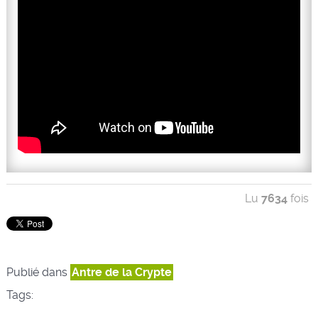
Lu
7634
fois
Publié dans
Antre de la Crypte
Tags: