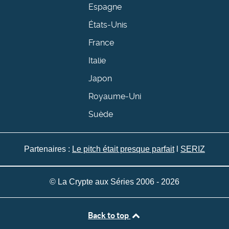
Espagne
États-Unis
France
Italie
Japon
Royaume-Uni
Suède
Partenaires :
Le pitch était presque parfait
l
SERIZ
© La Crypte aux Séries 2006 - 2026
Back to top