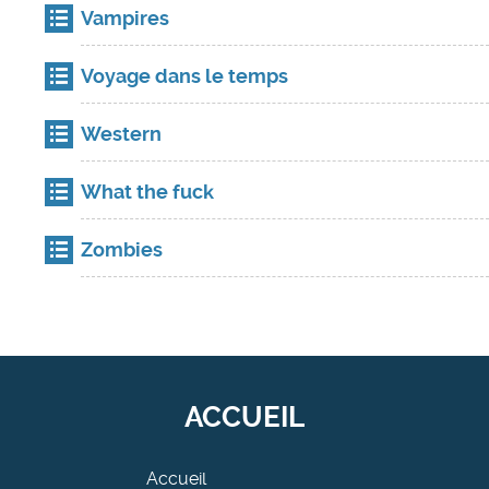
Vampires
Voyage dans le temps
Western
What the fuck
Zombies
ACCUEIL
Accueil