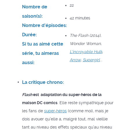
22
Nombre de
saison(s):
42 minutes
Nombre d'épisodes:
Durée:
The Flash (2014)
,
Si tu as aimé cette
Wonder Woman
,
L'incroyable Hulk
,
série, tu aimeras
Arrow
,
Supergirl
...
aussi:
La critique chrono:
Flash
est adaptation du super-héros de la
maison DC comics
. Elle reste sympathique pour
les fans de
super-héros
(comme moi), mais je
dois avouer qu’elle a, malgré tout, mal vieillie
tant au niveau des effets spéciaux qu’au niveau