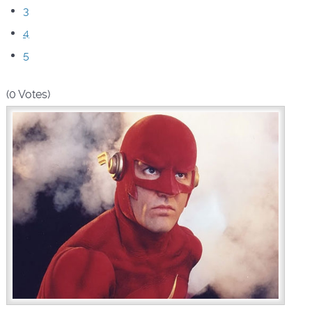
3
4
5
(0 Votes)