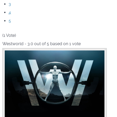
3
4
5
(1 Vote)
Westworld
-
3.0
out of
5
based on
1
vote