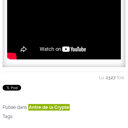
Lu
2327
fois
Publié dans
Antre de la Crypte
Tags: