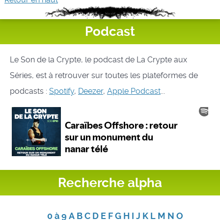
Podcast
Le Son de la Crypte, le podcast de La Crypte aux
Séries, est à retrouver sur toutes les plateformes de
podcasts :
Spotify
,
Deezer
,
Apple Podcast
...
Recherche alpha
0 à 9
A
B
C
D
E
F
G
H
I
J
K
L
M
N
O