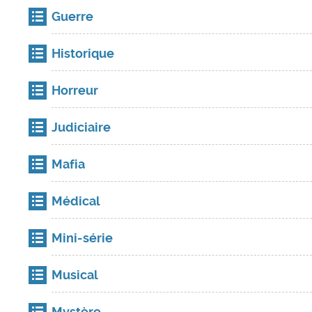
Guerre
Historique
Horreur
Judiciaire
Mafia
Médical
Mini-série
Musical
Mystère