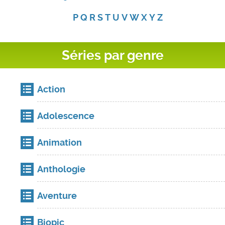
P
Q
R
S
T
U
V
W
X
Y
Z
Séries par genre
Action
Adolescence
Animation
Anthologie
Aventure
Biopic