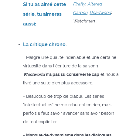
Si tu as aimé cette
Firefly
,
Altered
Carbon
,
Deadwood
,
série, tu aimeras
Watchmen
...
aussi:
La critique chrono:
- Malgré une qualité indéniable et une certaine
virtuosité dans l'écriture de la saison 1,
Westworld
n'a pas su conserver le cap
et nous a
livré une suite bien plus accessoire.
- Beaucoup de trop de blabla. Les séries
"intellectuelles" ne me rebutent en rien, mais
parfois il faut savoir avancer sans avoir besoin
de tout expliciter.
-
Manque de dynamisme dans les dialogues
.