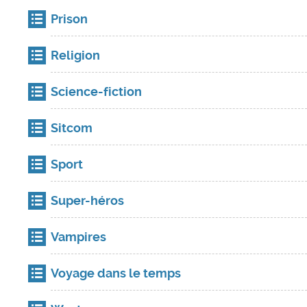
Prison
Religion
Science-fiction
Sitcom
Sport
Super-héros
Vampires
Voyage dans le temps