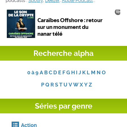
podcasts :
Spotify
,
Deezer
,
Apple Podcast
...
Recherche alpha
0 à 9
A
B
C
D
E
F
G
H
I
J
K
L
M
N
O
P
Q
R
S
T
U
V
W
X
Y
Z
Séries par genre
Action