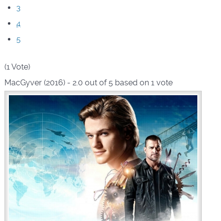
3
4
5
(1 Vote)
MacGyver (2016)
-
2.0
out of
5
based on
1
vote