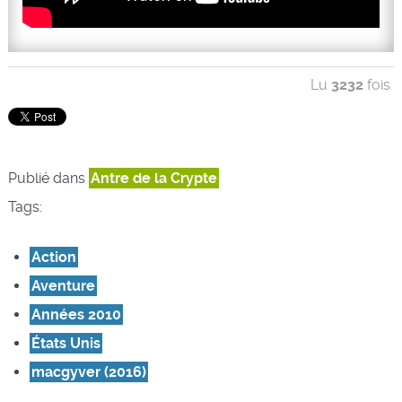
Lu
3232
fois
Publié dans
Antre de la Crypte
Tags:
Action
Aventure
Années 2010
États Unis
macgyver (2016)