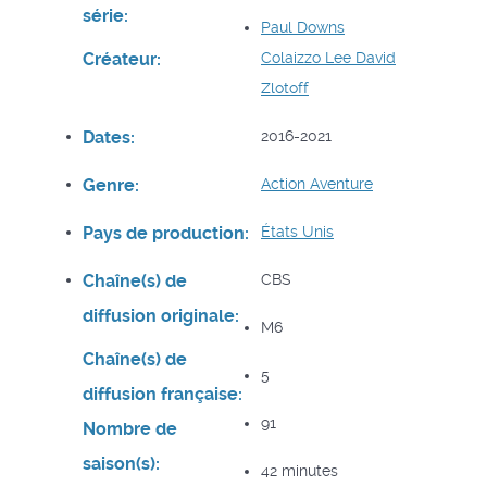
série:
Paul Downs
Créateur:
Colaizzo
Lee David
Zlotoff
Dates:
2016-2021
Genre:
Action
Aventure
Pays de production:
États Unis
Chaîne(s) de
CBS
diffusion originale:
M6
Chaîne(s) de
5
diffusion française:
91
Nombre de
saison(s):
42 minutes