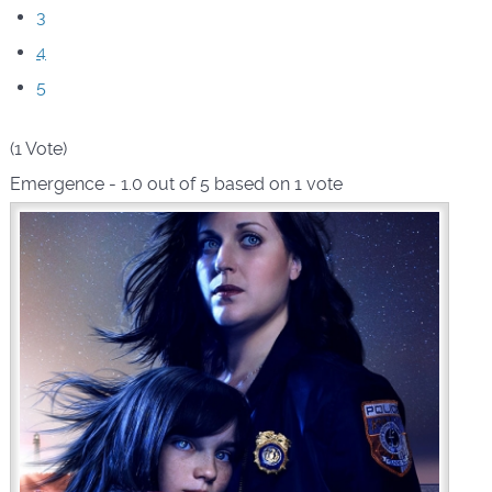
3
4
5
(1 Vote)
Emergence
-
1.0
out of
5
based on
1
vote