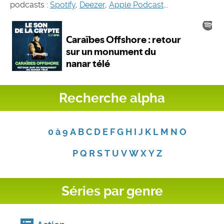
podcasts :
Spotify
,
Deezer
,
Apple Podcast
...
Recherche alpha
0 à 9
A
B
C
D
E
F
G
H
I
J
K
L
M
N
O
P
Q
R
S
T
U
V
W
X
Y
Z
Séries par genre