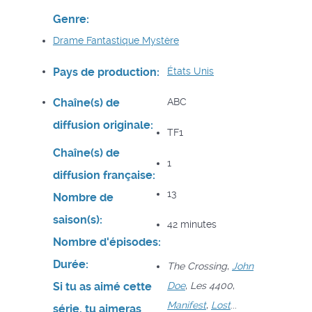
Genre:
Drame
Fantastique
Mystère
Pays de production:
États Unis
Chaîne(s) de
ABC
diffusion originale:
TF1
Chaîne(s) de
1
diffusion française:
13
Nombre de
saison(s):
42 minutes
Nombre d'épisodes:
Durée:
The Crossing
,
John
Si tu as aimé cette
Doe
,
Les 4400
,
Manifest
,
Lost
...
série, tu aimeras