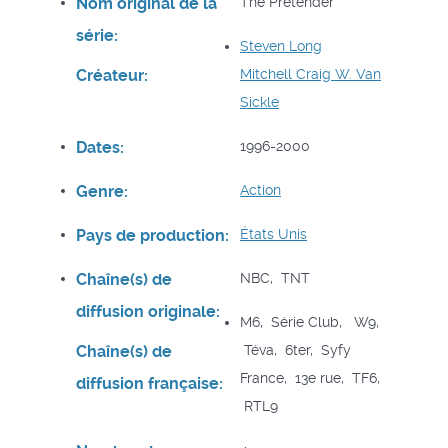
Nom original de la
The Pretender
série:
Steven Long
Créateur:
Mitchell
Craig W. Van
Sickle
Dates:
1996-2000
Genre:
Action
Pays de production:
États Unis
Chaîne(s) de
NBC, TNT
diffusion originale:
M6, Série Club, W9,
Chaîne(s) de
Téva, 6ter, Syfy
France, 13e rue, TF6,
diffusion française:
RTL9