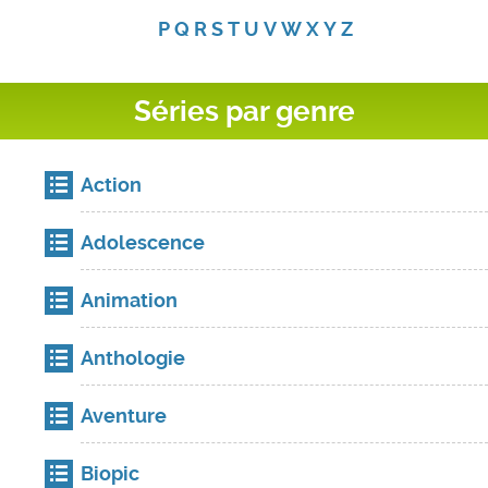
P
Q
R
S
T
U
V
W
X
Y
Z
Séries par genre
Action
Adolescence
Animation
Anthologie
Aventure
Biopic