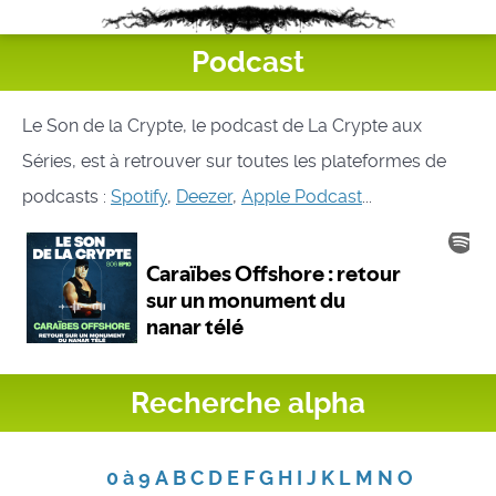
Podcast
Le Son de la Crypte, le podcast de La Crypte aux
Séries, est à retrouver sur toutes les plateformes de
podcasts :
Spotify
,
Deezer
,
Apple Podcast
...
Recherche alpha
0 à 9
A
B
C
D
E
F
G
H
I
J
K
L
M
N
O