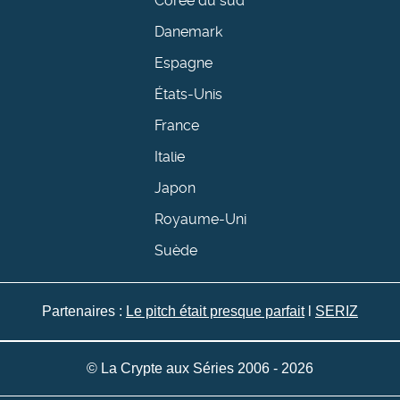
Corée du sud
Danemark
Espagne
États-Unis
France
Italie
Japon
Royaume-Uni
Suède
Partenaires :
Le pitch était presque parfait
l
SERIZ
© La Crypte aux Séries 2006 - 2026