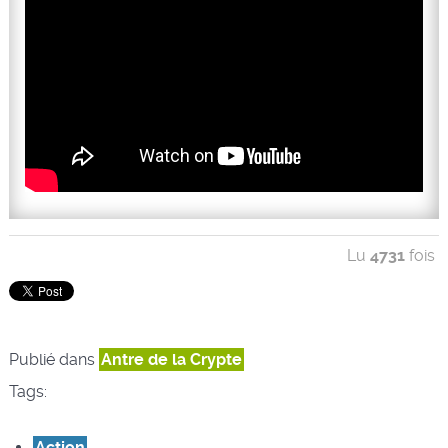
Lu
4731
fois
Publié dans
Antre de la Crypte
Tags:
Action