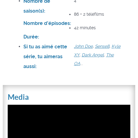
Nombre de
4
saison(s):
86 + 2 téléfilms
Nombre d'épisodes:
42 minutes
Durée:
Si tu as aimé cette
John Doe
,
Sense8
,
Kyle
XY
,
Dark Angel
,
The
série, tu aimeras
OA
...
aussi:
Media