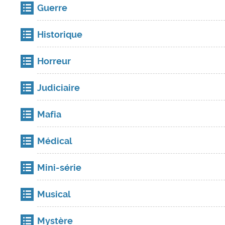
Guerre
Historique
Horreur
Judiciaire
Mafia
Médical
Mini-série
Musical
Mystère