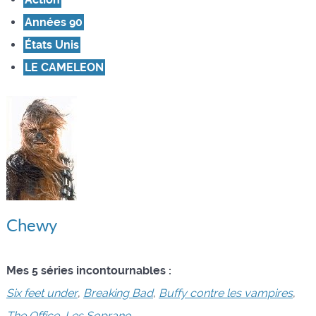
Années 90
États Unis
LE CAMELEON
Chewy
Mes 5 séries incontournables :
Six feet under
,
Breaking Bad
,
Buffy contre les vampires
,
The Office
,
Les Soprano
.