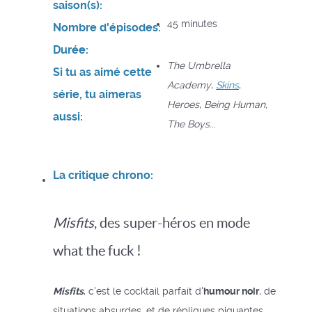
saison(s):
45 minutes
Nombre d'épisodes:
Durée:
The Umbrella
Si tu as aimé cette
Academy
,
Skins
,
série, tu aimeras
Heroes
,
Being Human,
aussi:
The Boys
...
La critique chrono:
Misfits
, des super-héros en mode
what the fuck !
Misfits
, c'est le cocktail parfait d'
humour noir
, de
situations absurdes, et de répliques piquantes