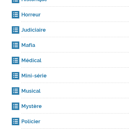
Horreur
Judiciaire
Mafia
Médical
Mini-série
Musical
Mystère
Policier