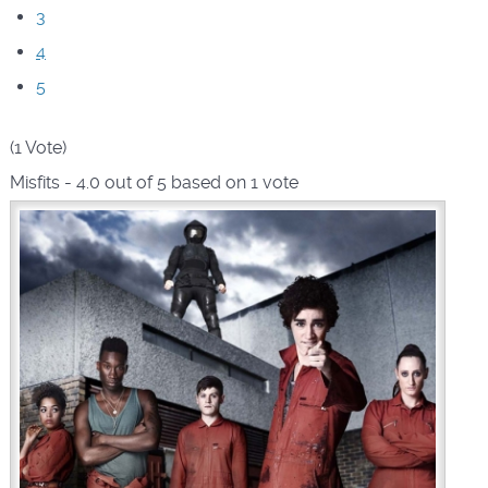
3
4
5
(1 Vote)
Misfits
-
4.0
out of
5
based on
1
vote