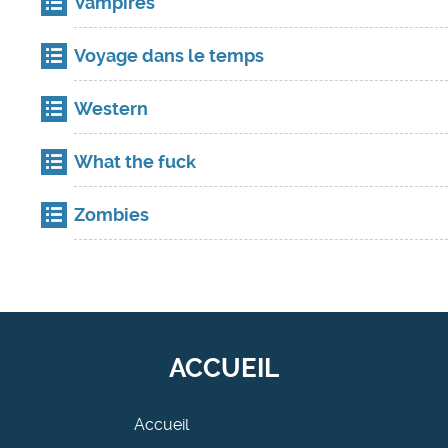
Vampires
Voyage dans le temps
Western
What the fuck
Zombies
ACCUEIL
Accueil