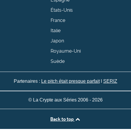
États-Unis
France
Italie
Japon
Royaume-Uni
Suède
Partenaires :
Le pitch était presque parfait
l
SERIZ
© La Crypte aux Séries 2006 - 2026
Back to top