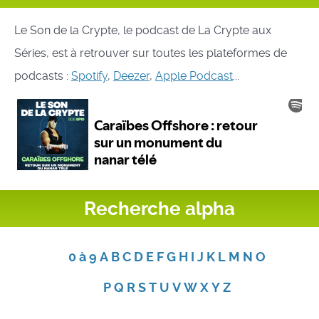
Le Son de la Crypte, le podcast de La Crypte aux
Séries, est à retrouver sur toutes les plateformes de
podcasts :
Spotify
,
Deezer
,
Apple Podcast
...
Recherche alpha
0 à 9
A
B
C
D
E
F
G
H
I
J
K
L
M
N
O
P
Q
R
S
T
U
V
W
X
Y
Z