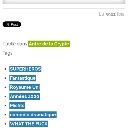
Lu
3922
fois
Publié dans
Antre de la Crypte
Tags:
SUPERHEROS
Fantastique
Royaume Uni
Années 2000
Misfits
comedie dramatique
WHAT THE FUCK