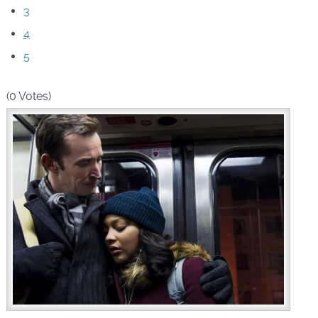
3
4
5
(0 Votes)