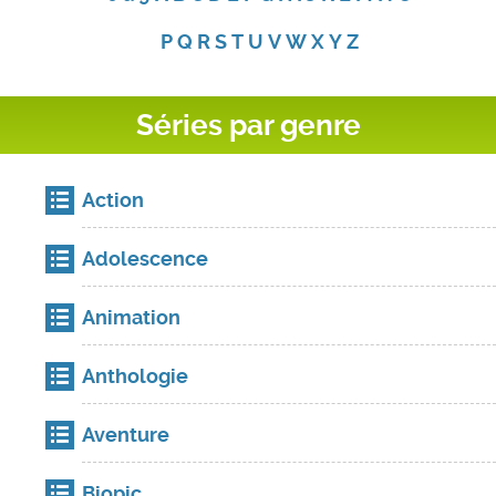
P
Q
R
S
T
U
V
W
X
Y
Z
Séries par genre
Action
Adolescence
Animation
Anthologie
Aventure
Biopic