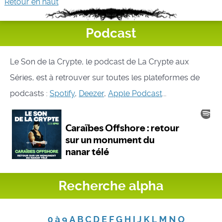
Retour en haut
Podcast
Le Son de la Crypte, le podcast de La Crypte aux
Séries, est à retrouver sur toutes les plateformes de
podcasts :
Spotify
,
Deezer
,
Apple Podcast
...
Recherche alpha
0 à 9
A
B
C
D
E
F
G
H
I
J
K
L
M
N
O