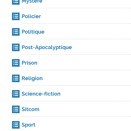
Mystère
Policier
Politique
Post-Apocalyptique
Prison
Religion
Science-fiction
Sitcom
Sport