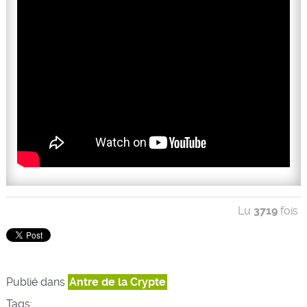
Lu
3719
fois
Publié dans
Antre de la Crypte
Tags: