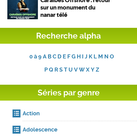
Recherche alpha
0 à 9
A
B
C
D
E
F
G
H
I
J
K
L
M
N
O
P
Q
R
S
T
U
V
W
X
Y
Z
Séries par genre
Action
Adolescence