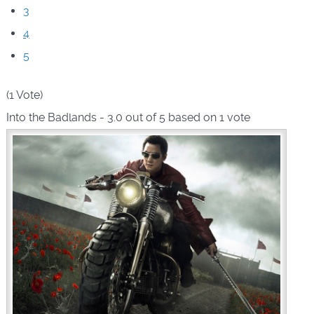
3
4
5
(1 Vote)
Into the Badlands
-
3.0
out of
5
based on
1
vote