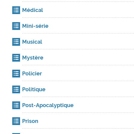
Médical
Mini-série
Musical
Mystère
Policier
Politique
Post-Apocalyptique
Prison