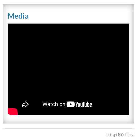
Media
Lu
4180
fois