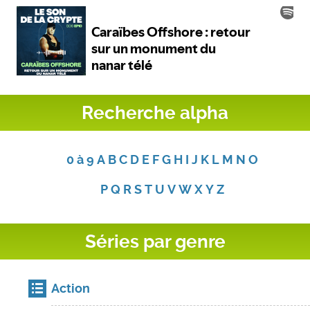
Recherche alpha
0 à 9
A
B
C
D
E
F
G
H
I
J
K
L
M
N
O
P
Q
R
S
T
U
V
W
X
Y
Z
Séries par genre
Action