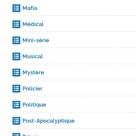
Mafia
Médical
Mini-série
Musical
Mystère
Policier
Politique
Post-Apocalyptique