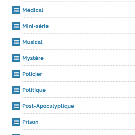
Médical
Mini-série
Musical
Mystère
Policier
Politique
Post-Apocalyptique
Prison