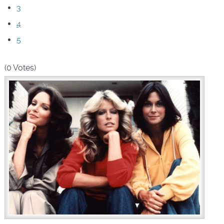
3
4
5
(0 Votes)