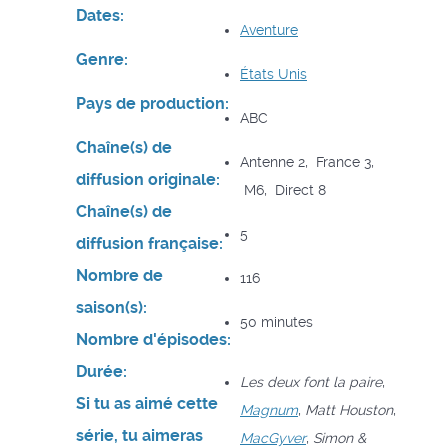
Dates:
Aventure
Genre:
États Unis
Pays de production:
ABC
Chaîne(s) de
Antenne 2, France 3,
diffusion originale:
M6, Direct 8
Chaîne(s) de
5
diffusion française:
Nombre de
116
saison(s):
50 minutes
Nombre d'épisodes:
Durée:
Les deux font la paire
,
Si tu as aimé cette
Magnum
,
Matt Houston
,
série, tu aimeras
MacGyver
,
Simon &