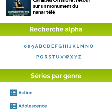
Recherche alpha
0 à 9
A
B
C
D
E
F
G
H
I
J
K
L
M
N
O
P
Q
R
S
T
U
V
W
X
Y
Z
Séries par genre
Action
Adolescence