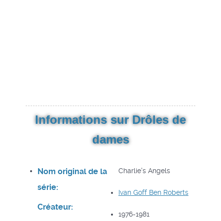
Informations sur Drôles de
dames
Nom original de la
Charlie's Angels
série:
Ivan Goff
Ben Roberts
Créateur:
1976-1981