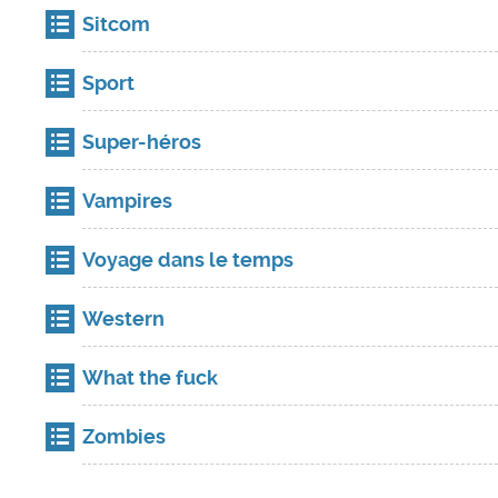
Sitcom
Sport
Super-héros
Vampires
Voyage dans le temps
Western
What the fuck
Zombies