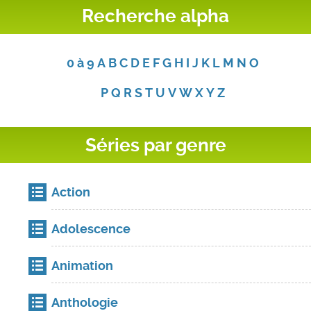
Recherche alpha
0 à 9
A
B
C
D
E
F
G
H
I
J
K
L
M
N
O
P
Q
R
S
T
U
V
W
X
Y
Z
Séries par genre
Action
Adolescence
Animation
Anthologie