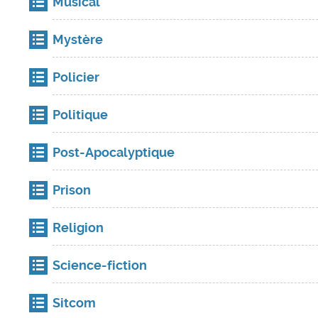
Musical
Mystère
Policier
Politique
Post-Apocalyptique
Prison
Religion
Science-fiction
Sitcom