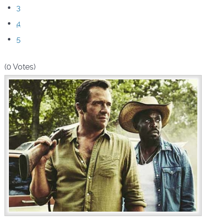
3
4
5
(0 Votes)