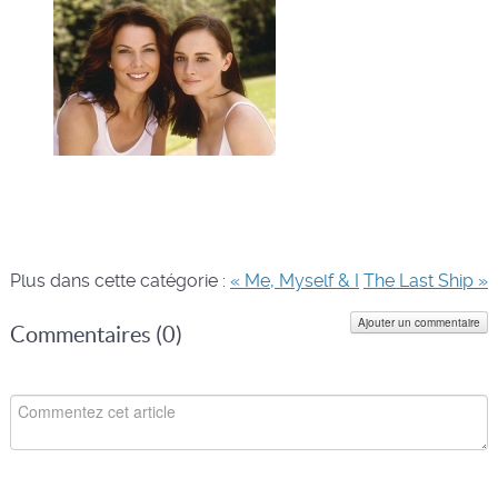
Plus dans cette catégorie :
« Me, Myself & I
The Last Ship »
Ajouter un commentaire
Commentaires (
0
)