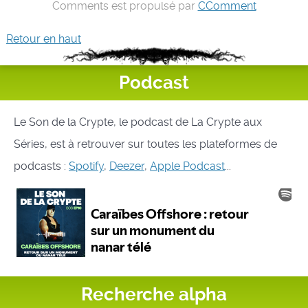
Comments est propulsé par
CComment
Retour en haut
Podcast
Le Son de la Crypte, le podcast de La Crypte aux
Séries, est à retrouver sur toutes les plateformes de
podcasts :
Spotify
,
Deezer
,
Apple Podcast
...
Recherche alpha