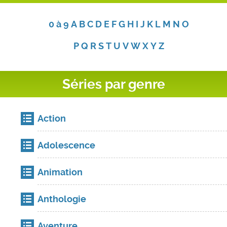
0 à 9
A
B
C
D
E
F
G
H
I
J
K
L
M
N
O
P
Q
R
S
T
U
V
W
X
Y
Z
Séries par genre
Action
Adolescence
Animation
Anthologie
Aventure