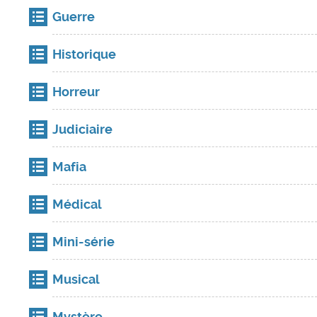
Guerre
Historique
Horreur
Judiciaire
Mafia
Médical
Mini-série
Musical
Mystère