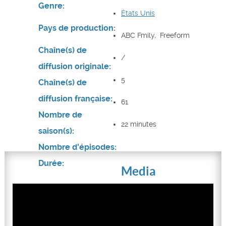
Genre:
États Unis
Pays de production:
ABC Fmily, Freeform
Chaîne(s) de
/
diffusion originale:
5
Chaîne(s) de
diffusion française:
61
Nombre de
22 minutes
saison(s):
Nombre d'épisodes:
Durée:
Media