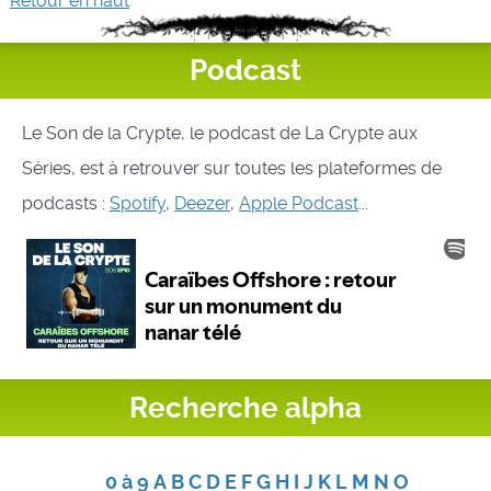
Retour en haut
Podcast
Le Son de la Crypte, le podcast de La Crypte aux
Séries, est à retrouver sur toutes les plateformes de
podcasts :
Spotify
,
Deezer
,
Apple Podcast
...
Recherche alpha
0 à 9
A
B
C
D
E
F
G
H
I
J
K
L
M
N
O