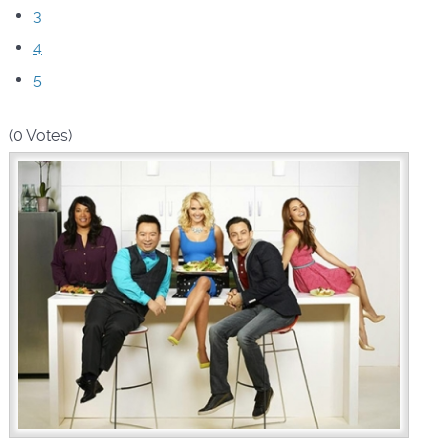
3
4
5
(0 Votes)