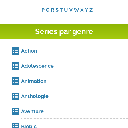
P
Q
R
S
T
U
V
W
X
Y
Z
Séries par genre
Action
Adolescence
Animation
Anthologie
Aventure
Biopic