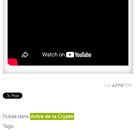
Lu
4779
fois
Publié dans
Antre de la Crypte
Tags: