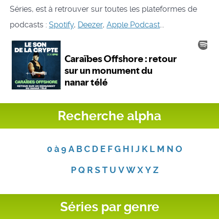
Séries, est à retrouver sur toutes les plateformes de
podcasts :
Spotify
,
Deezer
,
Apple Podcast
...
Recherche alpha
0 à 9
A
B
C
D
E
F
G
H
I
J
K
L
M
N
O
P
Q
R
S
T
U
V
W
X
Y
Z
Séries par genre