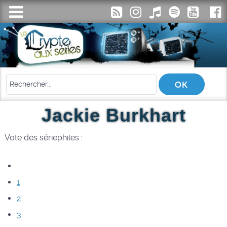
Jackie Burkhart
Vote des sériephiles :
1
2
3