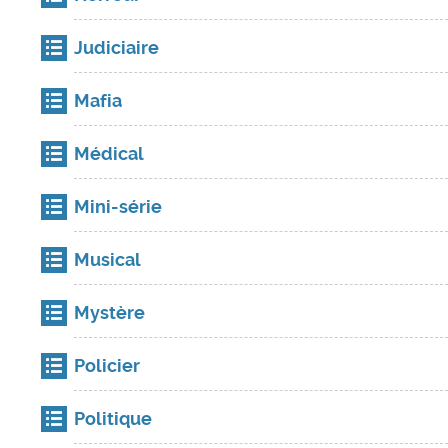
Judiciaire
Mafia
Médical
Mini-série
Musical
Mystère
Policier
Politique