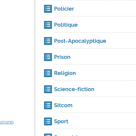
Policier
Politique
Post-Apocalyptique
Prison
Religion
Science-fiction
Sitcom
Sport
oprano
.