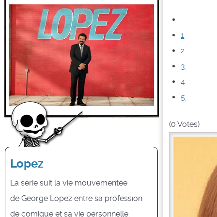
1
2
3
4
5
(0 Votes)
Lopez
La série suit la vie mouvementée
de George Lopez entre sa profession
de comique et sa vie personnelle.