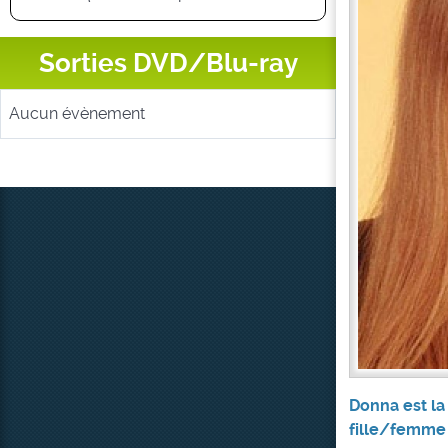
Sorties DVD/Blu-ray
Aucun évènement
Donna est la 
fille/femme 