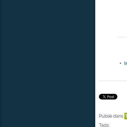
I
Publié dans
Tags: