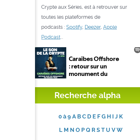
Crypte aux Séries, est à retrouver sur
toutes les plateformes de
podcasts :
Spotify
,
Deezer
,
Apple
Podcast
...
Recherche alpha
0 à 9
A
B
C
D
E
F
G
H
I
J
K
L
M
N
O
P
Q
R
S
T
U
V
W