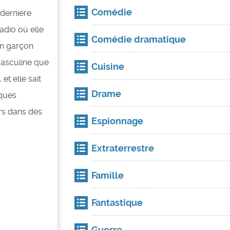
Comédie
 dernière
adio où elle
Comédie dramatique
un garçon
masculine que
Cuisine
et elle sait
Drame
lques
urs dans des
Espionnage
Extraterrestre
Famille
Fantastique
Guerre