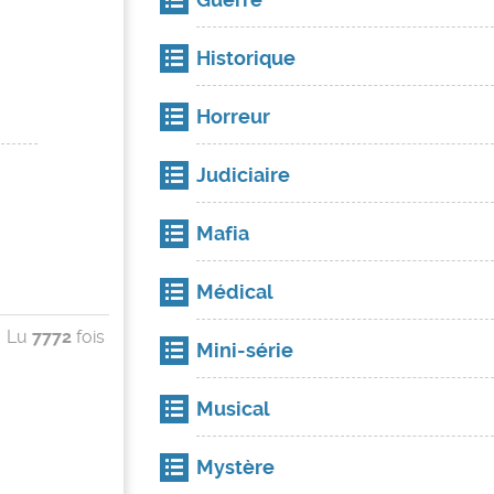
Historique
Horreur
Judiciaire
Mafia
Médical
Lu
7772
fois
Mini-série
Musical
Mystère