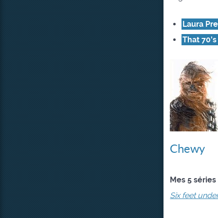
Laura Pr
That 70'
Chewy
Mes 5 séries
Six feet unde