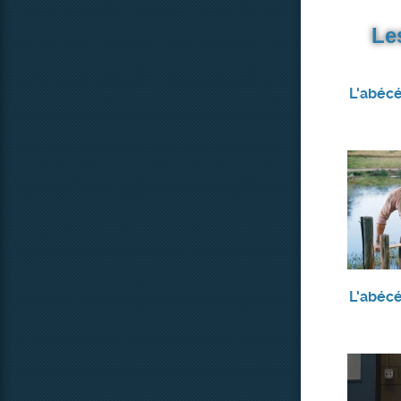
Le
L'abécé
L'abécé