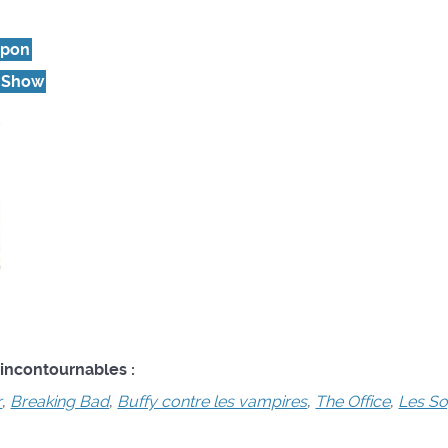
epon
s Show
 incontournables :
r
,
Breaking Bad
,
Buffy contre les vampires
,
The Office
,
Les S