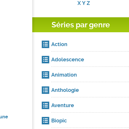
X
Y
Z
Séries par genre
Action
Adolescence
Animation
Anthologie
Aventure
 une
Biopic