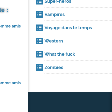
Super-héros
e :
Vampires
 comme amis
Voyage dans le temps
Western
What the fuck
Zombies
 comme amis