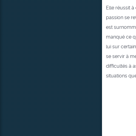
Elle réussit 
passion se re
est surnommée
manqué ce qui
lui sur certai
se servir à m
difficultés à
situations q