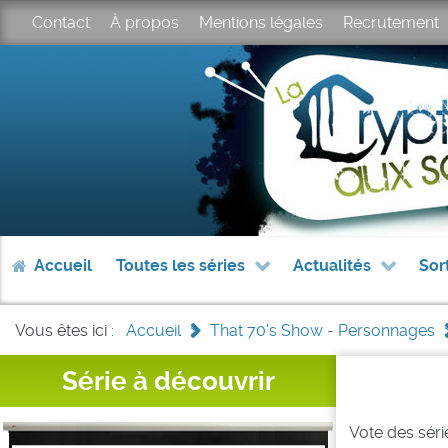
Contact
À propos
Mentions légales
Recrutement
Accueil
Toutes les séries
Actualités
Sor
Vous êtes ici :
Accueil
>
That 70's Show - Personnages
Série à découvrir
Vote des série