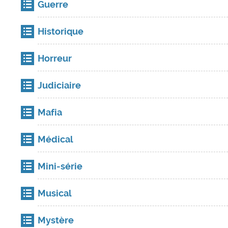
Guerre
Historique
Horreur
Judiciaire
Mafia
Médical
Mini-série
Musical
Mystère