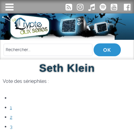
Seth Klein
Vote des sériephiles :
1
2
3