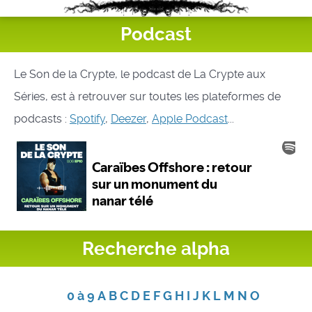
Podcast
Le Son de la Crypte, le podcast de La Crypte aux
Séries, est à retrouver sur toutes les plateformes de
podcasts :
Spotify
,
Deezer
,
Apple Podcast
...
Recherche alpha
0 à 9
A
B
C
D
E
F
G
H
I
J
K
L
M
N
O