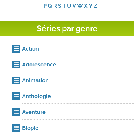
P
Q
R
S
T
U
V
W
X
Y
Z
Séries par genre
Action
Adolescence
Animation
Anthologie
Aventure
Biopic