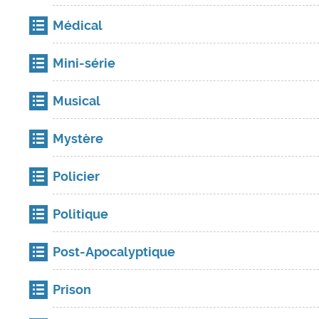
Médical
Mini-série
Musical
Mystère
Policier
Politique
Post-Apocalyptique
Prison