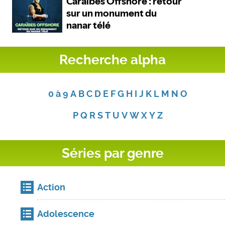
Recherche alpha
0 à 9
A
B
C
D
E
F
G
H
I
J
K
L
M
N
O
P
Q
R
S
T
U
V
W
X
Y
Z
Séries par genre
Action
Adolescence