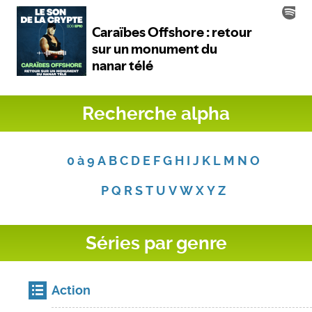
Recherche alpha
0 à 9
A
B
C
D
E
F
G
H
I
J
K
L
M
N
O
P
Q
R
S
T
U
V
W
X
Y
Z
Séries par genre
Action