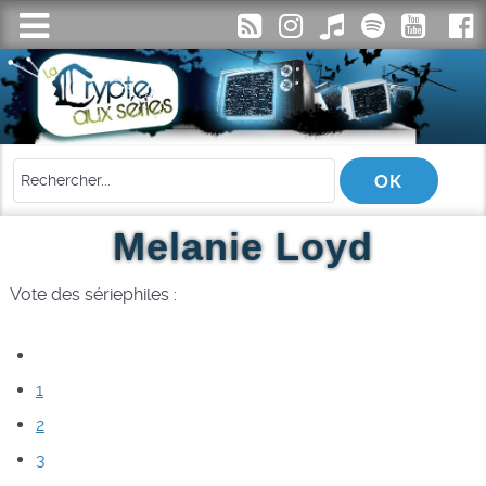
Melanie Loyd
Vote des sériephiles :
1
2
3