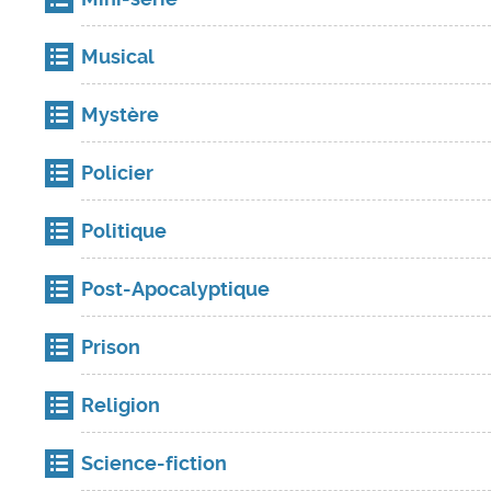
Musical
Mystère
Policier
Politique
Post-Apocalyptique
Prison
Religion
Science-fiction