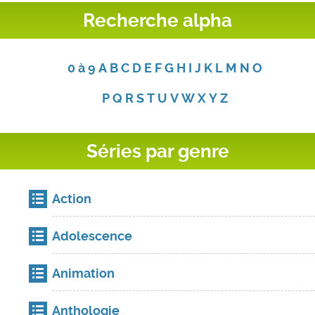
Recherche alpha
0 à 9
A
B
C
D
E
F
G
H
I
J
K
L
M
N
O
P
Q
R
S
T
U
V
W
X
Y
Z
Séries par genre
Action
Adolescence
Animation
Anthologie