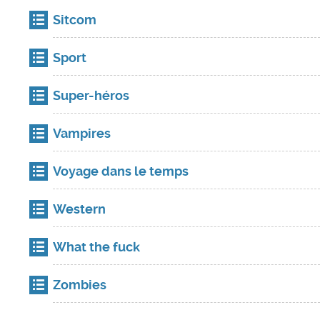
Sitcom
Sport
Super-héros
Vampires
Voyage dans le temps
Western
What the fuck
Zombies