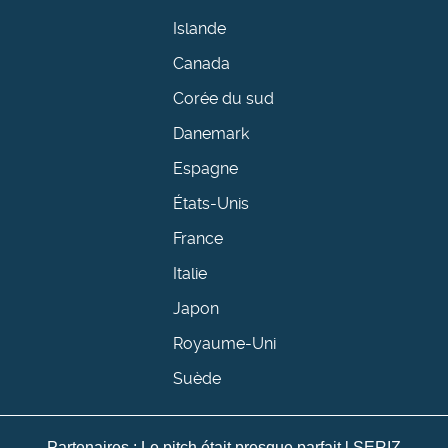
Islande
Canada
Corée du sud
Danemark
Espagne
États-Unis
France
Italie
Japon
Royaume-Uni
Suède
Partenaires :
Le pitch était presque parfait
l
SERIZ