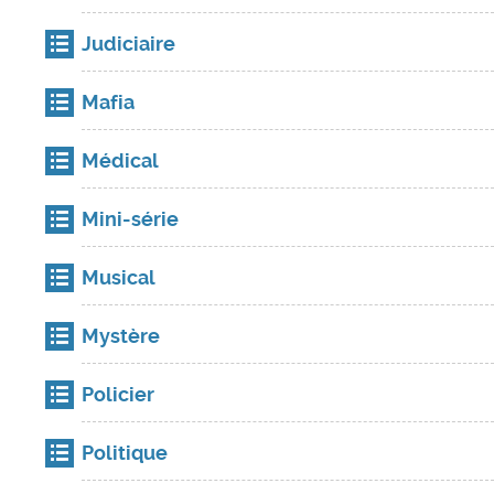
Judiciaire
Mafia
Médical
Mini-série
Musical
Mystère
Policier
Politique