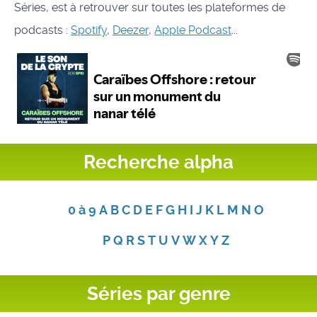
Séries, est à retrouver sur toutes les plateformes de
podcasts :
Spotify
,
Deezer
,
Apple Podcast
...
Recherche alpha
0 à 9
A
B
C
D
E
F
G
H
I
J
K
L
M
N
O
P
Q
R
S
T
U
V
W
X
Y
Z
Séries par genre