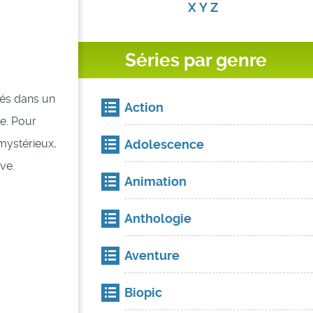
X
Y
Z
Séries par genre
lsés dans un
Action
ie. Pour
Adolescence
 mystérieux,
ve.
Animation
Anthologie
Aventure
Biopic