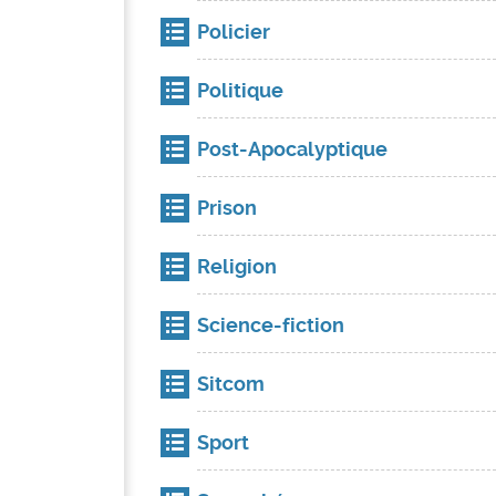
Policier
Politique
Post-Apocalyptique
Prison
Religion
Science-fiction
Sitcom
Sport