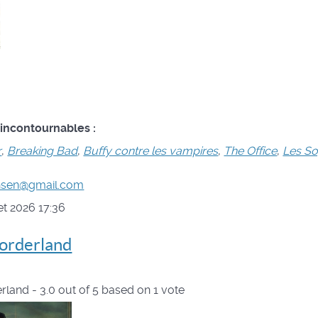
 incontournables :
r
,
Breaking Bad
,
Buffy contre les vampires
,
The Office
,
Les S
ansen@gmail.com
let 2026 17:36
Borderland
erland
-
3.0
out of
5
based on
1
vote