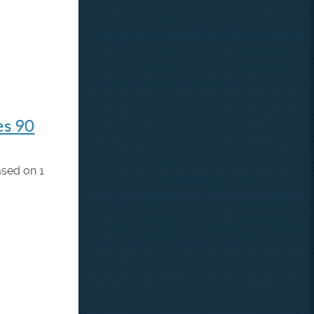
es 90
sed on
1