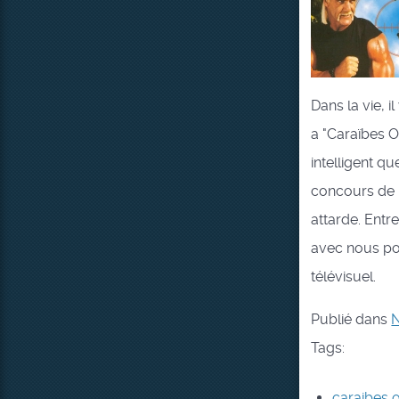
Dans la vie, i
a "Caraïbes 
intelligent qu
concours de b
attarde. Ent
avec nous po
télévisuel.
Publié dans
N
Tags:
caraibes 