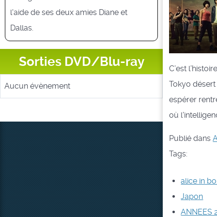
l'aide de ses deux amies Diane et
Dallas.
Sorties DVD/Blu-ray
C’est l’histo
Tokyo désert 
Aucun évènement
espérer rentr
où l'intellig
Publié dans
A
Tags:
alice in b
Japon
ANNEES 