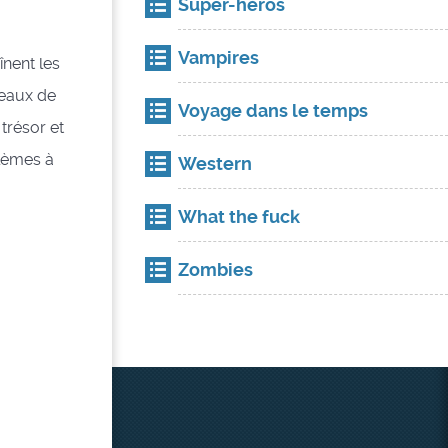
Super-héros
Vampires
înent les
 eaux de
Voyage dans le temps
trésor et
lèmes à
Western
What the fuck
Zombies