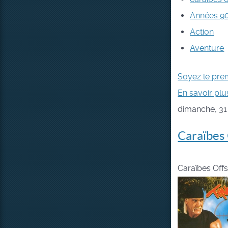
Années 9
Action
Aventure
Soyez le pre
En savoir plus
dimanche, 31
Caraïbes
Caraïbes Off