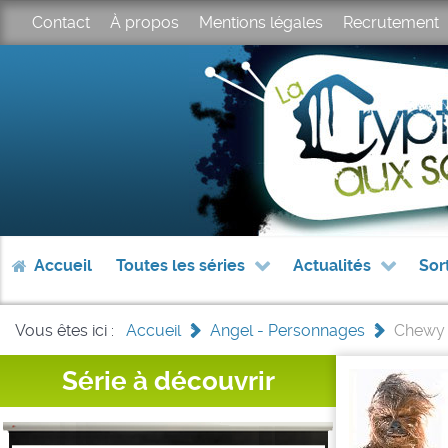
Contact
À propos
Mentions légales
Recrutement
Accueil
Toutes les séries
Actualités
Sor
Vous êtes ici :
Accueil
>
Angel - Personnages
>
Chewy
Série à découvrir