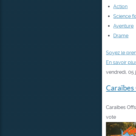
Action
Science fi
Aventure
Drame
Soyez le pre
En savoir plus
vendredi, 05 
Caraïbes 
Caraïbes Off
vote