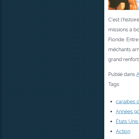
C’est l’histo
missions à bo
Floride. Entr
méchants arm
grand renfort
Publié dans
A
Tags:
caraibes 
Années 9
États Unis
Action