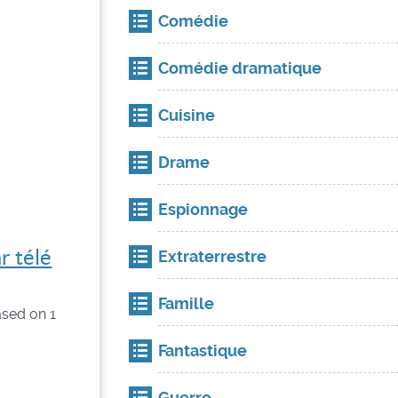
Comédie
Comédie dramatique
Cuisine
Drame
Espionnage
r télé
Extraterrestre
Famille
sed on
1
Fantastique
Guerre