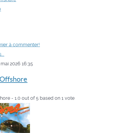
0
mier à commenter!
...
 mai 2026 16:35
 Offshore
shore
-
1.0
out of
5
based on
1
vote