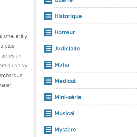
Historique
Horreur
lisme, et il y
au plus
Judiciaire
es après un
Mafia
ent qu'on s'y
, embarque
Médical
nanar
Mini-série
Musical
Mystère