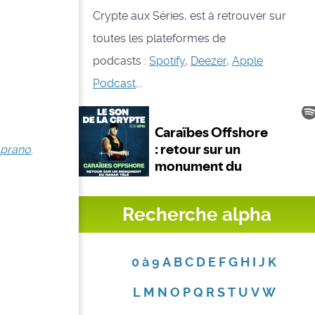
Crypte aux Séries, est à retrouver sur
toutes les plateformes de
podcasts :
Spotify
,
Deezer
,
Apple
Podcast
...
oprano
.
Recherche alpha
0 à 9
A
B
C
D
E
F
G
H
I
J
K
L
M
N
O
P
Q
R
S
T
U
V
W