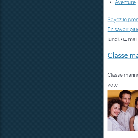
Aventure
Soyez le pre
En savoir plus
lundi, 04 mai
Classe ma
Classe manne
vote