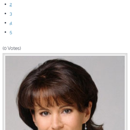
2
3
4
5
(0 Votes)