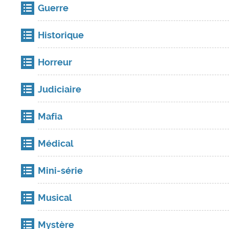
Guerre
Historique
Horreur
Judiciaire
Mafia
Médical
Mini-série
Musical
Mystère