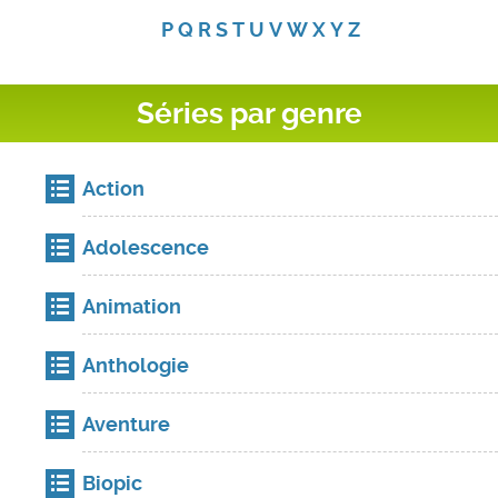
P
Q
R
S
T
U
V
W
X
Y
Z
Séries par genre
Action
Adolescence
Animation
Anthologie
Aventure
Biopic