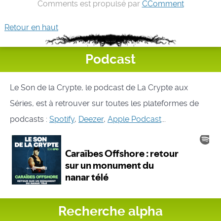
Comments est propulsé par
CComment
Retour en haut
Podcast
Le Son de la Crypte, le podcast de La Crypte aux
Séries, est à retrouver sur toutes les plateformes de
podcasts :
Spotify
,
Deezer
,
Apple Podcast
...
Recherche alpha