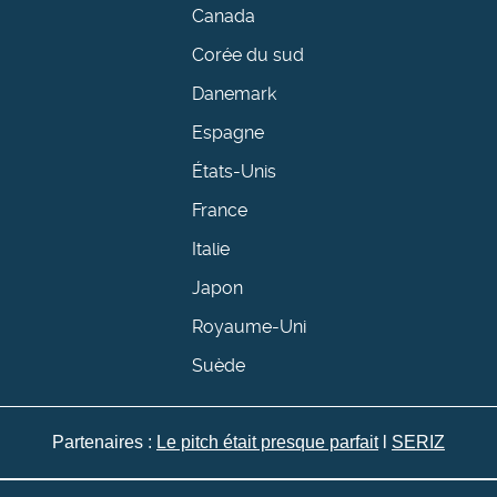
Canada
Corée du sud
Danemark
Espagne
États-Unis
France
Italie
Japon
Royaume-Uni
Suède
Partenaires :
Le pitch était presque parfait
l
SERIZ