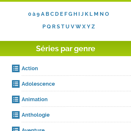
0 à 9
A
B
C
D
E
F
G
H
I
J
K
L
M
N
O
P
Q
R
S
T
U
V
W
X
Y
Z
Séries par genre
Action
Adolescence
Animation
Anthologie
Aventure