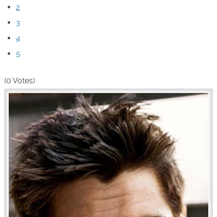
2
3
4
5
(0 Votes)