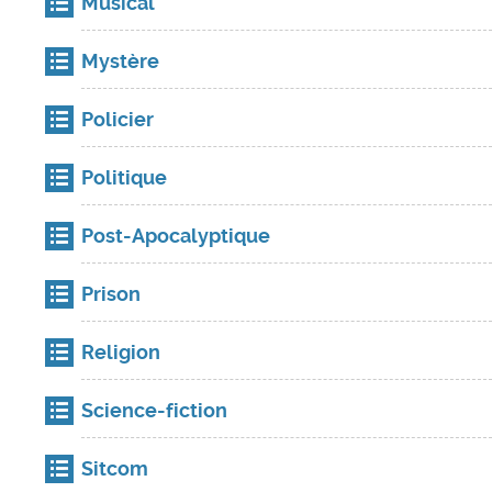
Musical
Mystère
Policier
Politique
Post-Apocalyptique
Prison
Religion
Science-fiction
Sitcom