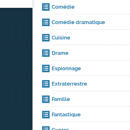
Comédie
Comédie dramatique
Cuisine
Drame
Espionnage
Extraterrestre
Famille
Fantastique
Guerre