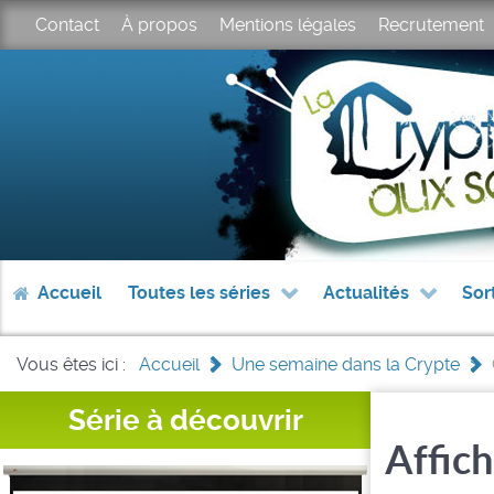
Contact
À propos
Mentions légales
Recrutement
Accueil
Toutes les séries
Actualités
Sor
Vous êtes ici :
Accueil
>
Une semaine dans la Crypte
>
Série à découvrir
Affich