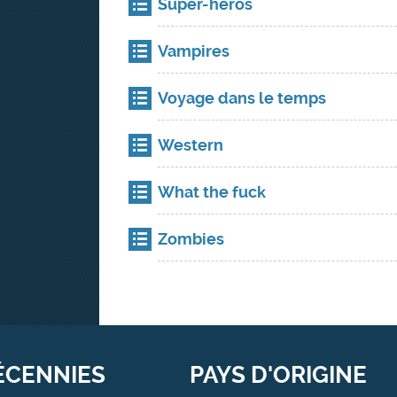
Super-héros
Vampires
Voyage dans le temps
Western
What the fuck
Zombies
ÉCENNIES
PAYS D'ORIGINE