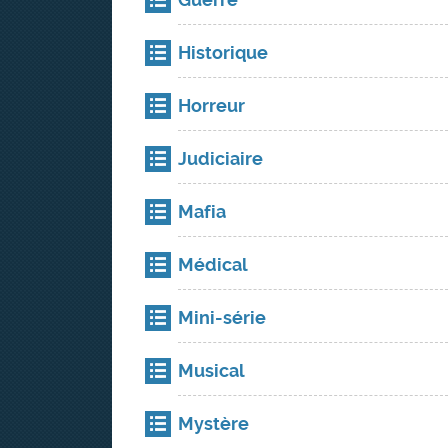
Historique
Horreur
Judiciaire
Mafia
Médical
Mini-série
Musical
Mystère