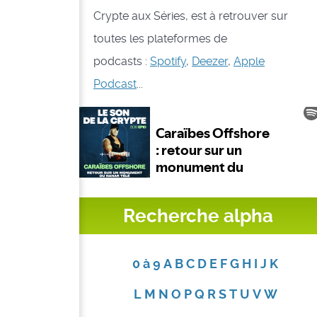
Crypte aux Séries, est à retrouver sur
toutes les plateformes de
podcasts :
Spotify
,
Deezer
,
Apple
Podcast
...
Recherche alpha
0 à 9
A
B
C
D
E
F
G
H
I
J
K
L
M
N
O
P
Q
R
S
T
U
V
W