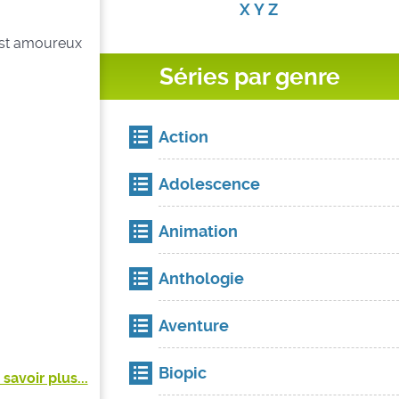
X
Y
Z
l est amoureux
Séries par genre
Action
Adolescence
Animation
Anthologie
Aventure
Biopic
 savoir plus...