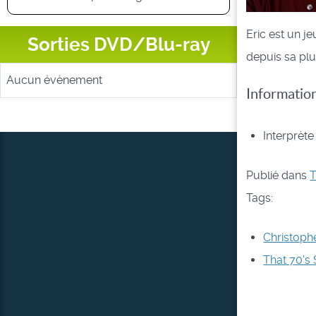
Eric est un je
Sorties DVD/Blu-ray
depuis sa plu
Aucun évènement
Informatio
Interprète
Publié dans
T
Tags:
Christoph
That 70's