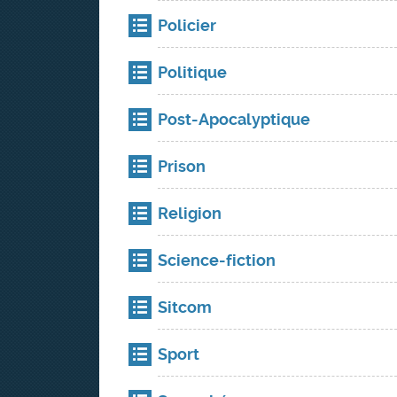
Policier
Politique
Post-Apocalyptique
Prison
Religion
Science-fiction
Sitcom
Sport