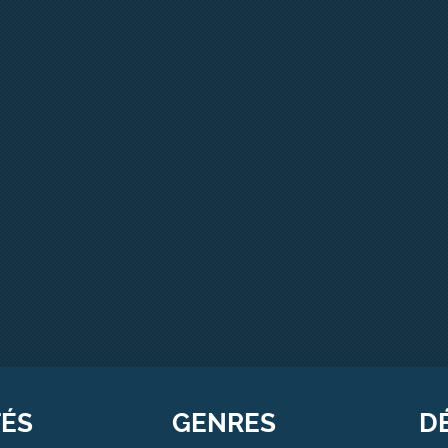
TÉS
GENRES
D