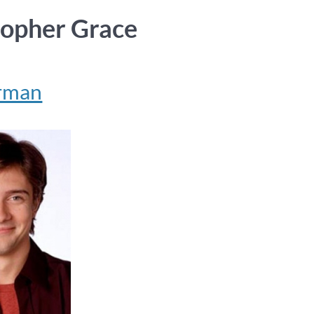
topher Grace
orman