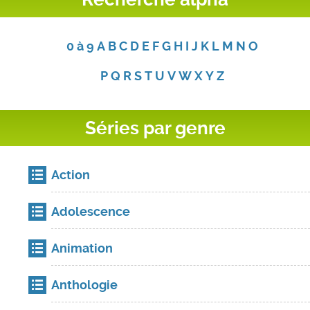
0 à 9
A
B
C
D
E
F
G
H
I
J
K
L
M
N
O
P
Q
R
S
T
U
V
W
X
Y
Z
Séries par genre
Action
Adolescence
Animation
Anthologie