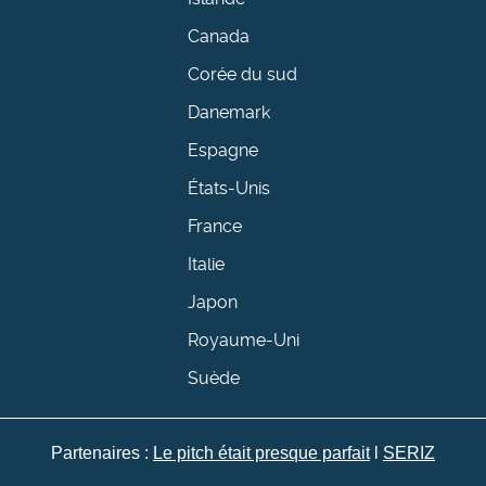
Canada
Corée du sud
Danemark
Espagne
États-Unis
France
Italie
Japon
Royaume-Uni
Suède
Partenaires :
Le pitch était presque parfait
l
SERIZ