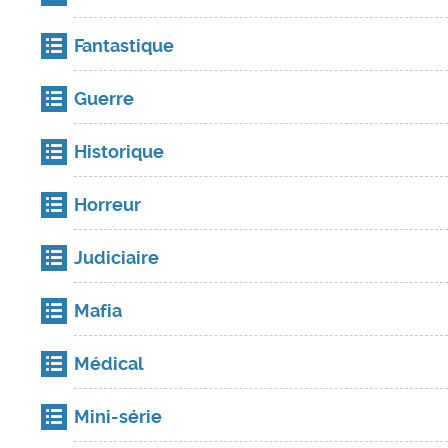
Fantastique
Guerre
Historique
Horreur
Judiciaire
Mafia
Médical
Mini-série