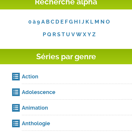
Recherche alpha
0 à 9
A
B
C
D
E
F
G
H
I
J
K
L
M
N
O
P
Q
R
S
T
U
V
W
X
Y
Z
Séries par genre
Action
Adolescence
Animation
Anthologie