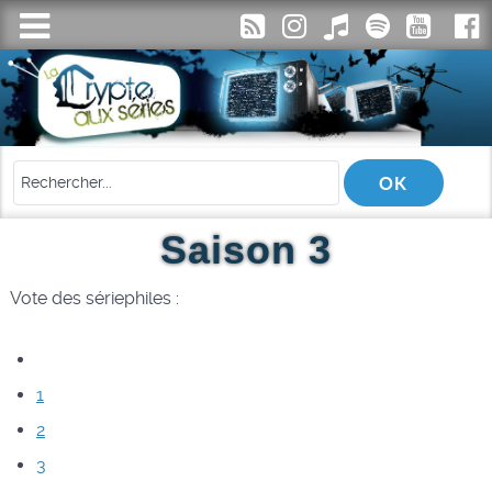
Saison 3
Vote des sériephiles :
1
2
3