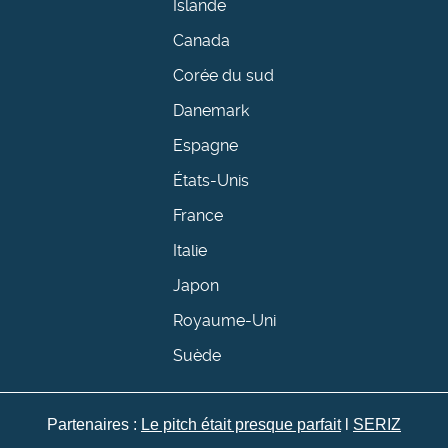
Islande
Canada
Corée du sud
Danemark
Espagne
États-Unis
France
Italie
Japon
Royaume-Uni
Suède
Partenaires :
Le pitch était presque parfait
l
SERIZ