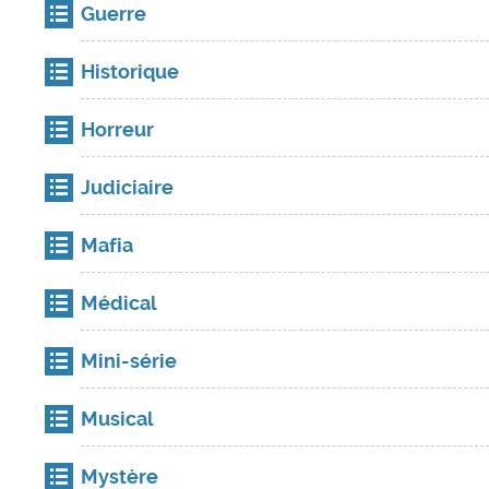
Guerre
Historique
Horreur
Judiciaire
Mafia
Médical
Mini-série
Musical
Mystère