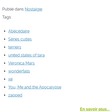
Publié dans
Nostalgie
Tags:
Abécédaire
Séries cultes
terriers
united states of tara
Veronica Mars
wonderfalls
xiii
You, Me and the Apocalypse
zapped
En savoir plus...