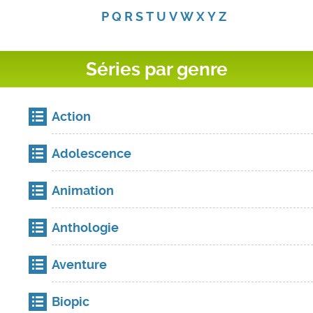
P
Q
R
S
T
U
V
W
X
Y
Z
Séries par genre
Action
Adolescence
Animation
Anthologie
Aventure
Biopic