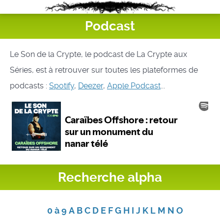
Podcast
Le Son de la Crypte, le podcast de La Crypte aux
Séries, est à retrouver sur toutes les plateformes de
podcasts :
Spotify
,
Deezer
,
Apple Podcast
...
Recherche alpha
0 à 9
A
B
C
D
E
F
G
H
I
J
K
L
M
N
O