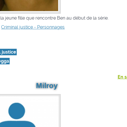
la jeune fille que rencontre Ben au début de la série.
s
Criminal justice - Personnages
 justice
egga
En s
Milroy