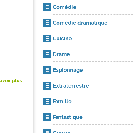
Comédie
Comédie dramatique
Cuisine
Drame
Espionnage
avoir plus...
Extraterrestre
Famille
Fantastique
Guerre