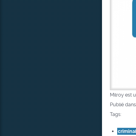
Milroy est 
Publié dan
Tags:
criminal