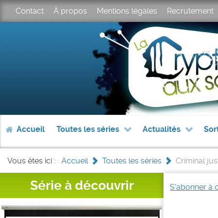
Contact
À propos
Mentions légales
Recrutement
Accueil
Toutes les séries
Actualités
Sor
Vous êtes ici :
Accueil
>
Toutes les séries
>
Criminal jus
Série à découvrir
S'abonner à 