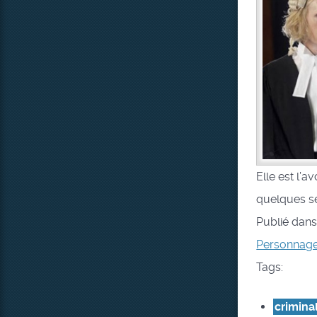
Elle est l’
quelques sé
Publié dan
Personnag
Tags:
criminal