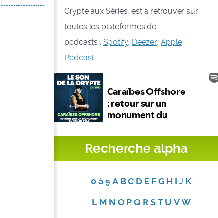
Crypte aux Séries, est à retrouver sur
toutes les plateformes de
podcasts :
Spotify
,
Deezer
,
Apple
Podcast
...
Recherche alpha
0 à 9
A
B
C
D
E
F
G
H
I
J
K
L
M
N
O
P
Q
R
S
T
U
V
W