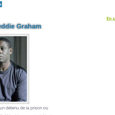
k
En s
eddie Graham
 un détenu de la prison où