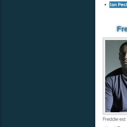
Ian Pec
Fr
Freddie est