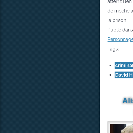
atterrit Ben.
de mèche av
la prison.
Publié dan
Personnag
Tags:
criminal
David 
Al