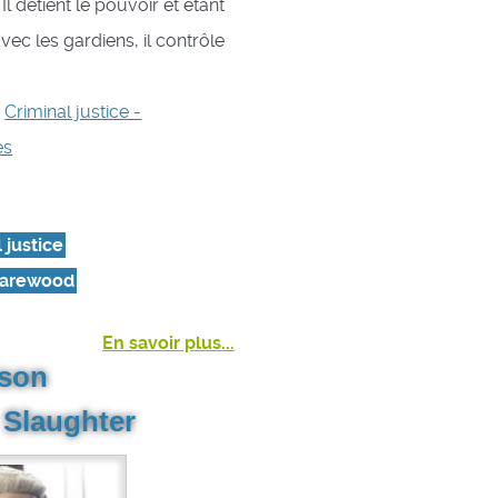
 Il détient le pouvoir et étant
ec les gardiens, il contrôle
s
Criminal justice -
es
 justice
Harewood
En savoir plus...
ison
Slaughter