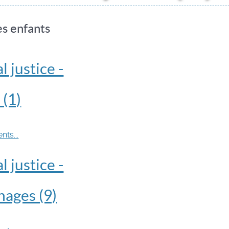
s enfants
l justice -
 (1)
nts...
l justice -
ages (9)