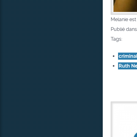
Melanie est 
Publié dan
Tags:
criminal
Ruth N