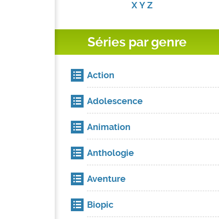
X
Y
Z
Séries par genre
Action
Adolescence
Animation
Anthologie
Aventure
Biopic