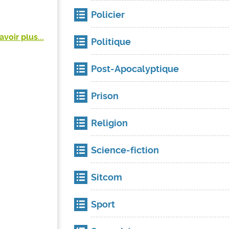
Policier
avoir plus...
Politique
Post-Apocalyptique
Prison
Religion
Science-fiction
Sitcom
Sport