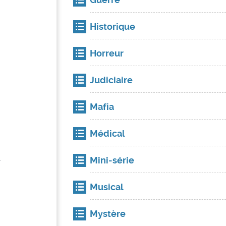
Historique
Horreur
Judiciaire
Mafia
Médical
.
Mini-série
Musical
Mystère