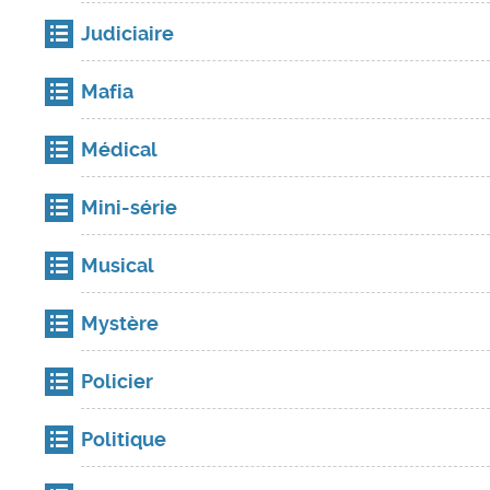
Judiciaire
Mafia
Médical
Mini-série
Musical
Mystère
Policier
Politique