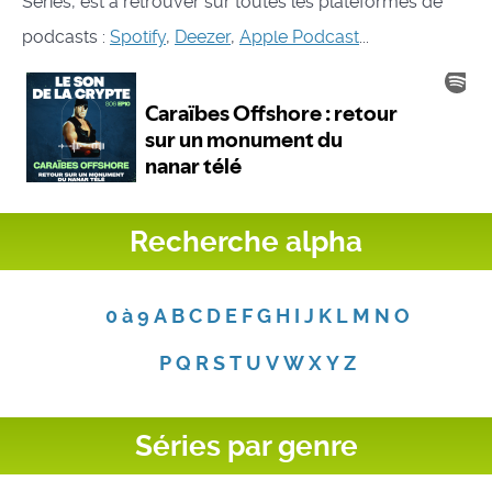
Séries, est à retrouver sur toutes les plateformes de
podcasts :
Spotify
,
Deezer
,
Apple Podcast
...
Recherche alpha
0 à 9
A
B
C
D
E
F
G
H
I
J
K
L
M
N
O
P
Q
R
S
T
U
V
W
X
Y
Z
Séries par genre