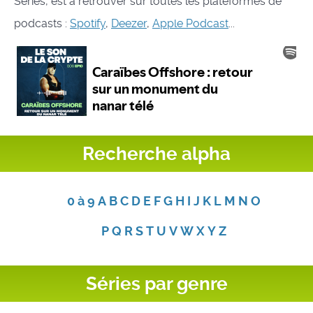
Séries, est à retrouver sur toutes les plateformes de
podcasts :
Spotify
,
Deezer
,
Apple Podcast
...
Recherche alpha
0 à 9
A
B
C
D
E
F
G
H
I
J
K
L
M
N
O
P
Q
R
S
T
U
V
W
X
Y
Z
Séries par genre