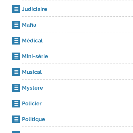
Judiciaire
Mafia
Médical
Mini-série
Musical
Mystère
Policier
Politique